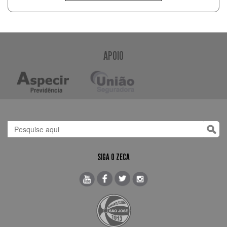
APOIO
SIGA O ZECA