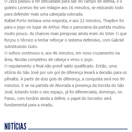
O Zeca passou a ter dificuldade para sair do campo de defesa, e o
goleiro Lorenzo fez um milagre aos 16 minutos, se esticando todo
para defender mais uma cabeçada colorada.
Rafael Porto tentava uma resposta, e aos 22 minutos, Thayllon foi
para o jogo no lugar de Arthur. Mas o panorama da partida mudou
muito pouco. As chances mais perigosas ainda eram do Inter. O que
forçou o técnico a tentar reforçar o sistema defensivo, com Gabriel
substituindo Guto.
O sufoco continuou e, aos 46 minutos, em novo cruzamento na
área, Nicolas completou de cabeça e virou o jogo.
O regulamento a final não prevê saldo qualificado. Então, uma
vitória do São José por um gol de diferença levará a decisão para os
pênaltis. A partir de dois gols de diferença, a conquista será nos 90
minutos. E se na partida de Alvorada a presença da torcida do São
José, lotando todo o seu espaço, já foi diferenciada, domingo, no
Passo, com horário ainda a definir, o papel do torcedor será
fundamental para a virada..
NOTÍCIAS