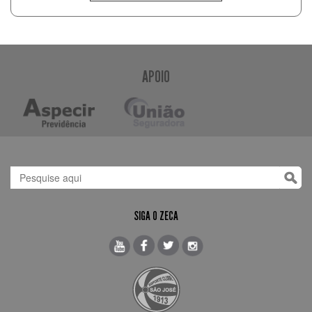
APOIO
SIGA O ZECA