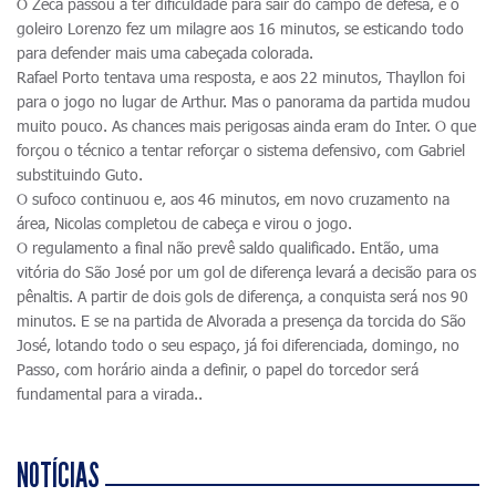
O Zeca passou a ter dificuldade para sair do campo de defesa, e o
goleiro Lorenzo fez um milagre aos 16 minutos, se esticando todo
para defender mais uma cabeçada colorada.
Rafael Porto tentava uma resposta, e aos 22 minutos, Thayllon foi
para o jogo no lugar de Arthur. Mas o panorama da partida mudou
muito pouco. As chances mais perigosas ainda eram do Inter. O que
forçou o técnico a tentar reforçar o sistema defensivo, com Gabriel
substituindo Guto.
O sufoco continuou e, aos 46 minutos, em novo cruzamento na
área, Nicolas completou de cabeça e virou o jogo.
O regulamento a final não prevê saldo qualificado. Então, uma
vitória do São José por um gol de diferença levará a decisão para os
pênaltis. A partir de dois gols de diferença, a conquista será nos 90
minutos. E se na partida de Alvorada a presença da torcida do São
José, lotando todo o seu espaço, já foi diferenciada, domingo, no
Passo, com horário ainda a definir, o papel do torcedor será
fundamental para a virada..
NOTÍCIAS