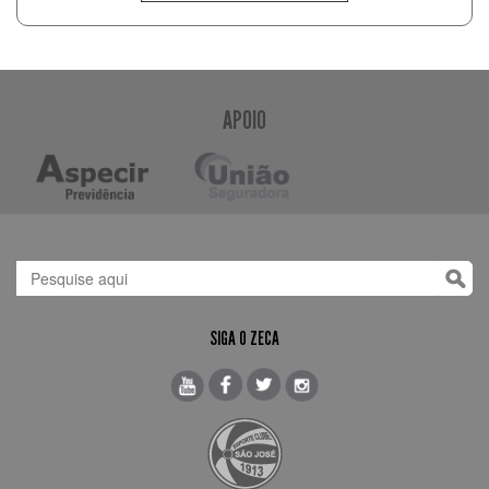
APOIO
SIGA O ZECA