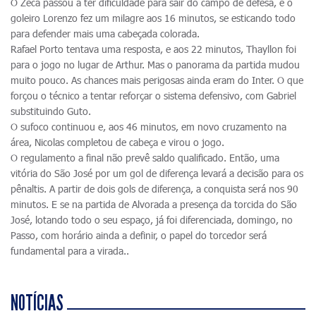
O Zeca passou a ter dificuldade para sair do campo de defesa, e o
goleiro Lorenzo fez um milagre aos 16 minutos, se esticando todo
para defender mais uma cabeçada colorada.
Rafael Porto tentava uma resposta, e aos 22 minutos, Thayllon foi
para o jogo no lugar de Arthur. Mas o panorama da partida mudou
muito pouco. As chances mais perigosas ainda eram do Inter. O que
forçou o técnico a tentar reforçar o sistema defensivo, com Gabriel
substituindo Guto.
O sufoco continuou e, aos 46 minutos, em novo cruzamento na
área, Nicolas completou de cabeça e virou o jogo.
O regulamento a final não prevê saldo qualificado. Então, uma
vitória do São José por um gol de diferença levará a decisão para os
pênaltis. A partir de dois gols de diferença, a conquista será nos 90
minutos. E se na partida de Alvorada a presença da torcida do São
José, lotando todo o seu espaço, já foi diferenciada, domingo, no
Passo, com horário ainda a definir, o papel do torcedor será
fundamental para a virada..
NOTÍCIAS