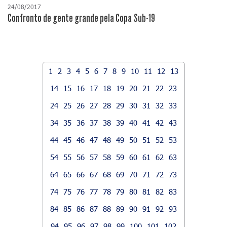
24/08/2017
Confronto de gente grande pela Copa Sub-19
1
2
3
4
5
6
7
8
9
10
11
12
13
14
15
16
17
18
19
20
21
22
23
24
25
26
27
28
29
30
31
32
33
34
35
36
37
38
39
40
41
42
43
44
45
46
47
48
49
50
51
52
53
54
55
56
57
58
59
60
61
62
63
64
65
66
67
68
69
70
71
72
73
74
75
76
77
78
79
80
81
82
83
84
85
86
87
88
89
90
91
92
93
94
95
96
97
98
99
100
101
102