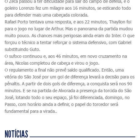
O Zeca passou a ter dificuldade para sair do campo de defesa, e o
goleiro Lorenzo fez um milagre aos 16 minutos, se esticando todo
para defender mais uma cabeçada colorada.
Rafael Porto tentava uma resposta, e aos 22 minutos, Thayllon foi
para o jogo no lugar de Arthur. Mas o panorama da partida mudou
muito pouco. As chances mais perigosas ainda eram do Inter. O que
forçou o técnico a tentar reforçar o sistema defensivo, com Gabriel
substituindo Guto.
O sufoco continuou e, aos 46 minutos, em novo cruzamento na
área, Nicolas completou de cabeça e virou o jogo.
O regulamento a final não prevê saldo qualificado. Então, uma
vitória do São José por um gol de diferença levará a decisão para os
pênaltis. A partir de dois gols de diferença, a conquista será nos 90
minutos. E se na partida de Alvorada a presença da torcida do São
José, lotando todo o seu espaço, já foi diferenciada, domingo, no
Passo, com horário ainda a definir, o papel do torcedor será
fundamental para a virada..
NOTÍCIAS