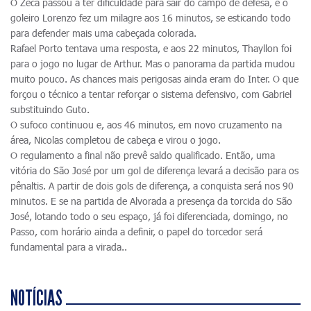
O Zeca passou a ter dificuldade para sair do campo de defesa, e o
goleiro Lorenzo fez um milagre aos 16 minutos, se esticando todo
para defender mais uma cabeçada colorada.
Rafael Porto tentava uma resposta, e aos 22 minutos, Thayllon foi
para o jogo no lugar de Arthur. Mas o panorama da partida mudou
muito pouco. As chances mais perigosas ainda eram do Inter. O que
forçou o técnico a tentar reforçar o sistema defensivo, com Gabriel
substituindo Guto.
O sufoco continuou e, aos 46 minutos, em novo cruzamento na
área, Nicolas completou de cabeça e virou o jogo.
O regulamento a final não prevê saldo qualificado. Então, uma
vitória do São José por um gol de diferença levará a decisão para os
pênaltis. A partir de dois gols de diferença, a conquista será nos 90
minutos. E se na partida de Alvorada a presença da torcida do São
José, lotando todo o seu espaço, já foi diferenciada, domingo, no
Passo, com horário ainda a definir, o papel do torcedor será
fundamental para a virada..
NOTÍCIAS