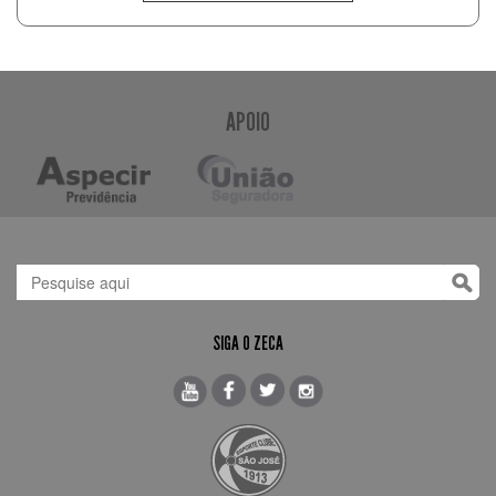
APOIO
SIGA O ZECA