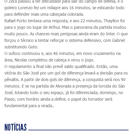
O Zeca passou a ter dificuldade para sair do campo de defesa, e o
goleiro Lorenzo fez um milagre aos 16 minutos, se esticando todo
para defender mais uma cabeçada colorada.
Rafael Porto tentava uma resposta, e aos 22 minutos, Thayllon foi
para o jogo no lugar de Arthur. Mas o panorama da partida mudou
muito pouco. As chances mais perigosas ainda eram do Inter. O que
forçou o técnico a tentar reforçar o sistema defensivo, com Gabriel
substituindo Guto.
O sufoco continuou e, aos 46 minutos, em novo cruzamento na
área, Nicolas completou de cabeça e virou o jogo.
O regulamento a final não prevê saldo qualificado. Então, uma
vitória do São José por um gol de diferença levará a decisão para os
pênaltis. A partir de dois gols de diferença, a conquista será nos 90
minutos. E se na partida de Alvorada a presença da torcida do São
José, lotando todo o seu espaço, já foi diferenciada, domingo, no
Passo, com horário ainda a definir, o papel do torcedor será
fundamental para a virada..
NOTÍCIAS