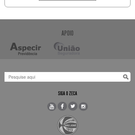
APOIO
SIGA O ZECA