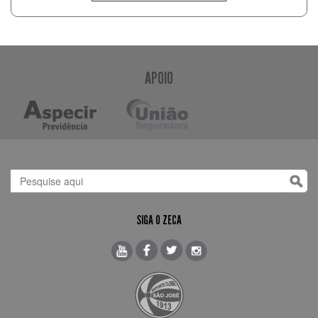
APOIO
SIGA O ZECA