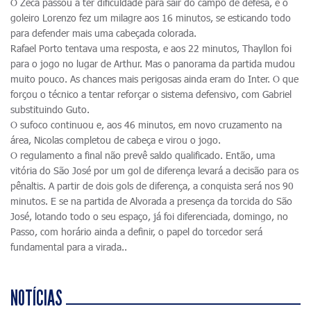
O Zeca passou a ter dificuldade para sair do campo de defesa, e o
goleiro Lorenzo fez um milagre aos 16 minutos, se esticando todo
para defender mais uma cabeçada colorada.
Rafael Porto tentava uma resposta, e aos 22 minutos, Thayllon foi
para o jogo no lugar de Arthur. Mas o panorama da partida mudou
muito pouco. As chances mais perigosas ainda eram do Inter. O que
forçou o técnico a tentar reforçar o sistema defensivo, com Gabriel
substituindo Guto.
O sufoco continuou e, aos 46 minutos, em novo cruzamento na
área, Nicolas completou de cabeça e virou o jogo.
O regulamento a final não prevê saldo qualificado. Então, uma
vitória do São José por um gol de diferença levará a decisão para os
pênaltis. A partir de dois gols de diferença, a conquista será nos 90
minutos. E se na partida de Alvorada a presença da torcida do São
José, lotando todo o seu espaço, já foi diferenciada, domingo, no
Passo, com horário ainda a definir, o papel do torcedor será
fundamental para a virada..
NOTÍCIAS