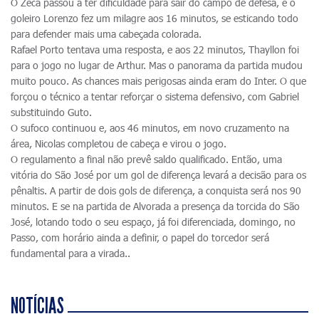
O Zeca passou a ter dificuldade para sair do campo de defesa, e o
goleiro Lorenzo fez um milagre aos 16 minutos, se esticando todo
para defender mais uma cabeçada colorada.
Rafael Porto tentava uma resposta, e aos 22 minutos, Thayllon foi
para o jogo no lugar de Arthur. Mas o panorama da partida mudou
muito pouco. As chances mais perigosas ainda eram do Inter. O que
forçou o técnico a tentar reforçar o sistema defensivo, com Gabriel
substituindo Guto.
O sufoco continuou e, aos 46 minutos, em novo cruzamento na
área, Nicolas completou de cabeça e virou o jogo.
O regulamento a final não prevê saldo qualificado. Então, uma
vitória do São José por um gol de diferença levará a decisão para os
pênaltis. A partir de dois gols de diferença, a conquista será nos 90
minutos. E se na partida de Alvorada a presença da torcida do São
José, lotando todo o seu espaço, já foi diferenciada, domingo, no
Passo, com horário ainda a definir, o papel do torcedor será
fundamental para a virada..
NOTÍCIAS