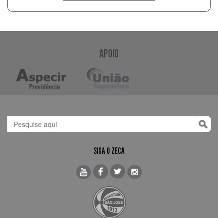
APOIO
SIGA O ZECA