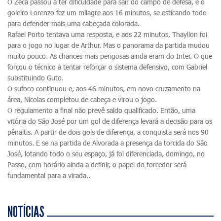
O Zeca passou a ter dificuldade para sair do campo de defesa, e o
goleiro Lorenzo fez um milagre aos 16 minutos, se esticando todo
para defender mais uma cabeçada colorada.
Rafael Porto tentava uma resposta, e aos 22 minutos, Thayllon foi
para o jogo no lugar de Arthur. Mas o panorama da partida mudou
muito pouco. As chances mais perigosas ainda eram do Inter. O que
forçou o técnico a tentar reforçar o sistema defensivo, com Gabriel
substituindo Guto.
O sufoco continuou e, aos 46 minutos, em novo cruzamento na
área, Nicolas completou de cabeça e virou o jogo.
O regulamento a final não prevê saldo qualificado. Então, uma
vitória do São José por um gol de diferença levará a decisão para os
pênaltis. A partir de dois gols de diferença, a conquista será nos 90
minutos. E se na partida de Alvorada a presença da torcida do São
José, lotando todo o seu espaço, já foi diferenciada, domingo, no
Passo, com horário ainda a definir, o papel do torcedor será
fundamental para a virada..
NOTÍCIAS