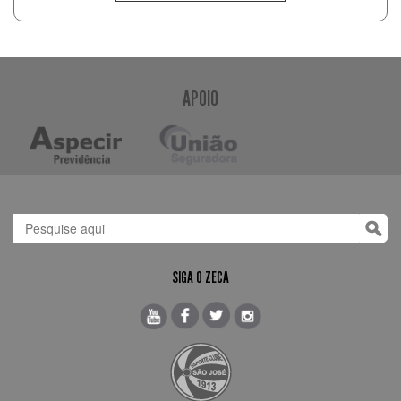
APOIO
SIGA O ZECA