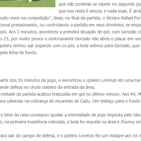
que não poderão se repetir no segundo jo
que nos resta é vencer, e nada mais. É atrá
to vivos na competição”, disse, no final da partida, o técnico Rafael Por
ional pressionando, ou controlando a partida em seus domínios, se eng
empo. Aos 2 minutos, aconteceu a primeira situação de gol, com Gonzalo r
os 23, por muito pouco o centroavante Gonzalo não abriu o placar em u
 goleiro tentou sair jogando com os pés, a bola sobrou para Gonzalo, que
pela linha de fundo.
partir dos 30 minutos de jogo, e encontrou o goleiro Lorenzo em uma ta
rande defesa no chute rasteiro da entrada da área.
 metade da partida acabou traduzida em gol no último minuto. Aos 44, 
para cabecear na cobrança de escanteio de Cadu. Um testaço para o fundo
o time da casa conseguiu igualar a intensidade de jogo imposta pelo São
, na primeira insistência colorada, a bola foi erguida na área e Jhonny 
para sair do campo de defesa, e o goleiro Lorenzo fez um milagre aos 16 