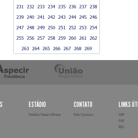
231
232
233
234
235
236
237
238
239
240
241
242
243
244
245
246
247
248
249
250
251
252
253
254
255
256
257
258
259
260
261
262
263
264
265
266
267
268
269
AS
ESTÁDIO
CONTATO
LINKS ÚT
Estádio Passo D’Areia
Fale Conosco
CBF
FGF
BID