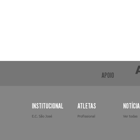
APOIO
INSTITUCIONAL
ATLETAS
NOTÍCI
E.C. São José
Profissional
Ver todas