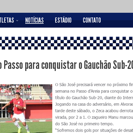
TLETAS
NOTÍCIAS
ESTÁDIO
CONTATO
o Passo para conquistar o Gauchão Sub-2
O São José precisará vencer no próximo fi
semana no Passo d’Areia para conquistar o
título do Gauchão Sub-20, diante do Inter
Jogando na casa do adversário, em Alvora
tarde deste sábado, o Zeca acabou derrot
virada, por 2 a 1. O zagueiro Manu marcou
do São José no primeiro tempo.
“Sofremos dois gols por situações de desa