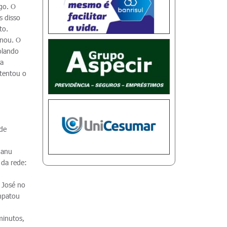
go. O
s disso
to.
anou. O
olando
ma
 tentou o
rde
Manu
 da rede:
 José no
empatou
minutos,