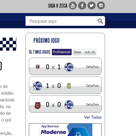
SIGA O ZECA
PRÓXIMO JOGO
ÚLTIMOS JOGOS
Profissional
Base
Sub-20
0
0
x
1
Detalhes
1
x
0
Detalhes
m de
 inédito
nacional.
0
x
0
Detalhes
da, na
ado de
Ver Todos
 o gol
tenção,