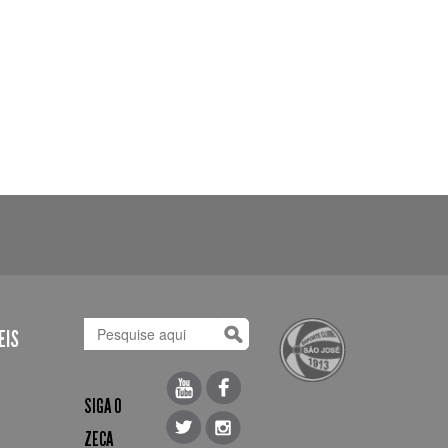
EIS
SIGA O
ZECA