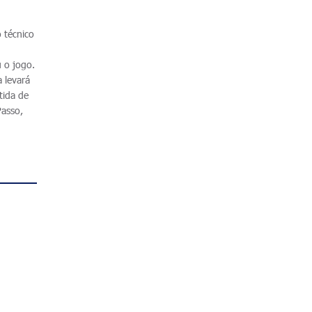
 técnico
 o jogo.
a levará
tida de
Passo,