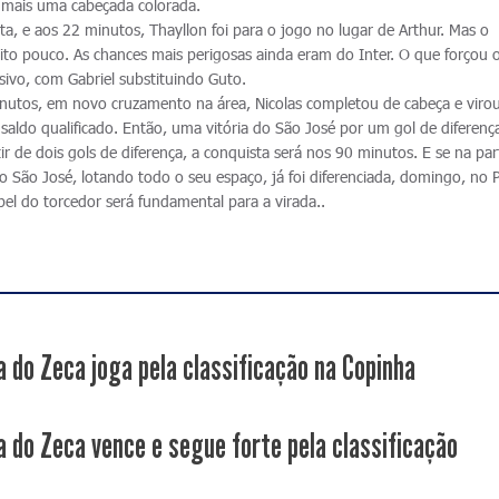
 mais uma cabeçada colorada.
a, e aos 22 minutos, Thayllon foi para o jogo no lugar de Arthur. Mas o
o pouco. As chances mais perigosas ainda eram do Inter. O que forçou o
nsivo, com Gabriel substituindo Guto.
nutos, em novo cruzamento na área, Nicolas completou de cabeça e virou
saldo qualificado. Então, uma vitória do São José por um gol de diferenç
tir de dois gols de diferença, a conquista será nos 90 minutos. E se na par
o São José, lotando todo o seu espaço, já foi diferenciada, domingo, no 
apel do torcedor será fundamental para a virada..
a do Zeca joga pela classificação na Copinha
a do Zeca vence e segue forte pela classificação