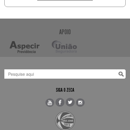
APOIO
SIGA O ZECA