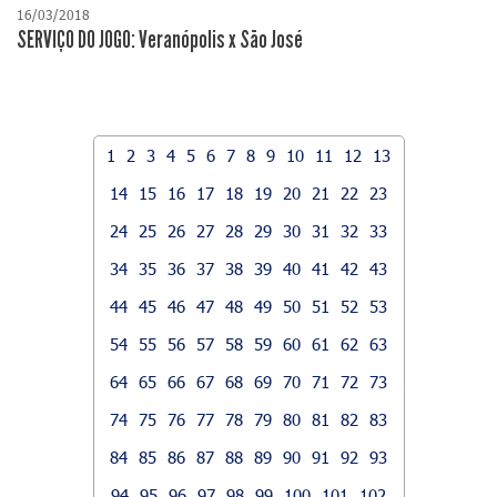
16/03/2018
SERVIÇO DO JOGO: Veranópolis x São José
1
2
3
4
5
6
7
8
9
10
11
12
13
14
15
16
17
18
19
20
21
22
23
24
25
26
27
28
29
30
31
32
33
34
35
36
37
38
39
40
41
42
43
44
45
46
47
48
49
50
51
52
53
54
55
56
57
58
59
60
61
62
63
64
65
66
67
68
69
70
71
72
73
74
75
76
77
78
79
80
81
82
83
84
85
86
87
88
89
90
91
92
93
94
95
96
97
98
99
100
101
102