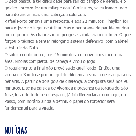
O Zeca passou a ter dificuldade para sair do campo de defesa, e o
goleiro Lorenzo fez um milagre aos 16 minutos, se esticando todo
para defender mais uma cabeçada colorada.
Rafael Porto tentava uma resposta, e aos 22 minutos, Thayllon foi
para o jogo no lugar de Arthur. Mas o panorama da partida mudou
muito pouco. As chances mais perigosas ainda eram do Inter. O que
forçou o técnico a tentar reforçar o sistema defensivo, com Gabriel
substituindo Guto.
O sufoco continuou e, aos 46 minutos, em novo cruzamento na
área, Nicolas completou de cabeça e virou o jogo.
O regulamento a final não prevê saldo qualificado. Então, uma
vitória do São José por um gol de diferença levará a decisão para os
pênaltis. A partir de dois gols de diferença, a conquista será nos 90
minutos. E se na partida de Alvorada a presença da torcida do São
José, lotando todo o seu espaço, já foi diferenciada, domingo, no
Passo, com horário ainda a definir, o papel do torcedor será
fundamental para a virada..
NOTÍCIAS