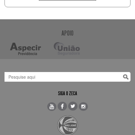
APOIO
SIGA O ZECA