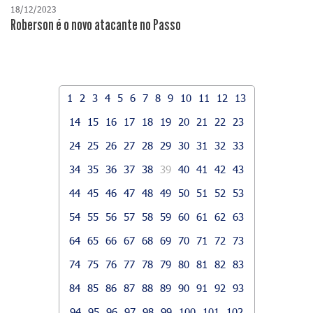
18/12/2023
Roberson é o novo atacante no Passo
1
2
3
4
5
6
7
8
9
10
11
12
13
14
15
16
17
18
19
20
21
22
23
24
25
26
27
28
29
30
31
32
33
34
35
36
37
38
39
40
41
42
43
44
45
46
47
48
49
50
51
52
53
54
55
56
57
58
59
60
61
62
63
64
65
66
67
68
69
70
71
72
73
74
75
76
77
78
79
80
81
82
83
84
85
86
87
88
89
90
91
92
93
94
95
96
97
98
99
100
101
102