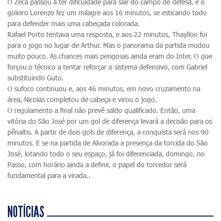
O Zeca passou a ter dificuldade para sair do campo de defesa, e o
goleiro Lorenzo fez um milagre aos 16 minutos, se esticando todo
para defender mais uma cabeçada colorada.
Rafael Porto tentava uma resposta, e aos 22 minutos, Thayllon foi
para o jogo no lugar de Arthur. Mas o panorama da partida mudou
muito pouco. As chances mais perigosas ainda eram do Inter. O que
forçou o técnico a tentar reforçar o sistema defensivo, com Gabriel
substituindo Guto.
O sufoco continuou e, aos 46 minutos, em novo cruzamento na
área, Nicolas completou de cabeça e virou o jogo.
O regulamento a final não prevê saldo qualificado. Então, uma
vitória do São José por um gol de diferença levará a decisão para os
pênaltis. A partir de dois gols de diferença, a conquista será nos 90
minutos. E se na partida de Alvorada a presença da torcida do São
José, lotando todo o seu espaço, já foi diferenciada, domingo, no
Passo, com horário ainda a definir, o papel do torcedor será
fundamental para a virada..
NOTÍCIAS