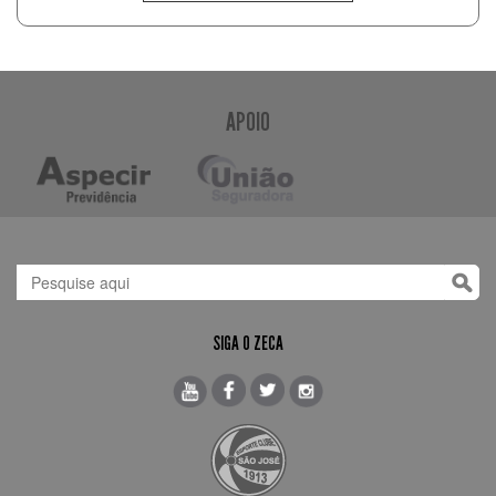
APOIO
SIGA O ZECA