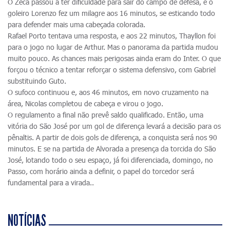
O Zeca passou a ter dificuldade para sair do campo de defesa, e o
goleiro Lorenzo fez um milagre aos 16 minutos, se esticando todo
para defender mais uma cabeçada colorada.
Rafael Porto tentava uma resposta, e aos 22 minutos, Thayllon foi
para o jogo no lugar de Arthur. Mas o panorama da partida mudou
muito pouco. As chances mais perigosas ainda eram do Inter. O que
forçou o técnico a tentar reforçar o sistema defensivo, com Gabriel
substituindo Guto.
O sufoco continuou e, aos 46 minutos, em novo cruzamento na
área, Nicolas completou de cabeça e virou o jogo.
O regulamento a final não prevê saldo qualificado. Então, uma
vitória do São José por um gol de diferença levará a decisão para os
pênaltis. A partir de dois gols de diferença, a conquista será nos 90
minutos. E se na partida de Alvorada a presença da torcida do São
José, lotando todo o seu espaço, já foi diferenciada, domingo, no
Passo, com horário ainda a definir, o papel do torcedor será
fundamental para a virada..
NOTÍCIAS