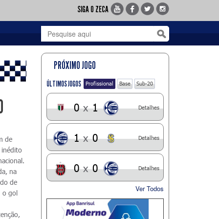
SIGA O ZECA
PRÓXIMO JOGO
ÚLTIMOS JOGOS
Profissional
Base
Sub-20
0
0
x
1
Detalhes
1
x
0
Detalhes
m de
 inédito
nacional.
0
x
0
Detalhes
da, na
ado de
Ver Todos
 o gol
tenção,