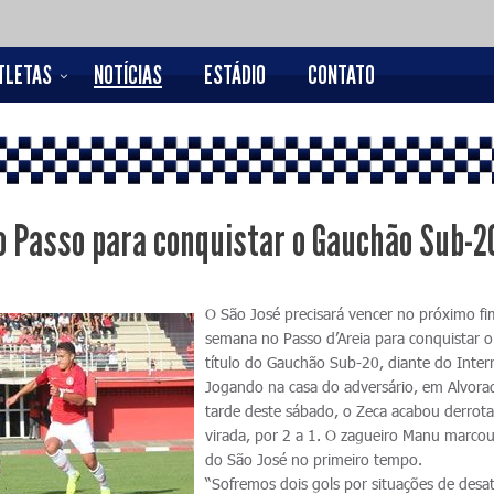
TLETAS
NOTÍCIAS
ESTÁDIO
CONTATO
o Passo para conquistar o Gauchão Sub-2
O São José precisará vencer no próximo fi
semana no Passo d’Areia para conquistar o
título do Gauchão Sub-20, diante do Inter
Jogando na casa do adversário, em Alvora
tarde deste sábado, o Zeca acabou derrot
virada, por 2 a 1. O zagueiro Manu marcou
do São José no primeiro tempo.
“Sofremos dois gols por situações de desa