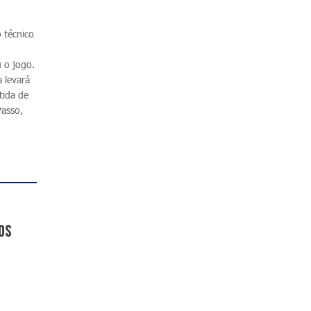
 técnico
 o jogo.
a levará
tida de
Passo,
os