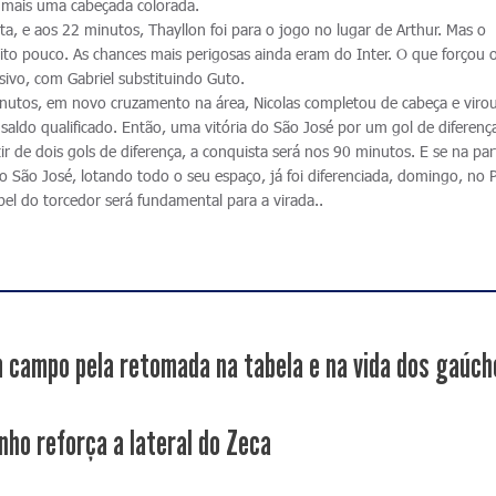
 mais uma cabeçada colorada.
a, e aos 22 minutos, Thayllon foi para o jogo no lugar de Arthur. Mas o
o pouco. As chances mais perigosas ainda eram do Inter. O que forçou o
nsivo, com Gabriel substituindo Guto.
nutos, em novo cruzamento na área, Nicolas completou de cabeça e virou
saldo qualificado. Então, uma vitória do São José por um gol de diferenç
tir de dois gols de diferença, a conquista será nos 90 minutos. E se na par
o São José, lotando todo o seu espaço, já foi diferenciada, domingo, no 
apel do torcedor será fundamental para a virada..
 campo pela retomada na tabela e na vida dos gaúch
nho reforça a lateral do Zeca