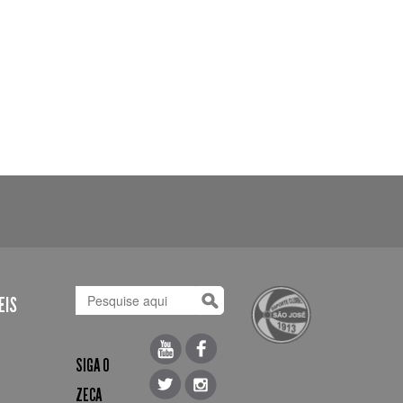
EIS
SIGA O
ZECA