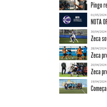
Pingo r
01/05/2024
NOTA OF
30/04/2024
Zeca so
28/04/2024
Zeca pr
20/04/2024
Zeca pr
19/04/2024
Começa 