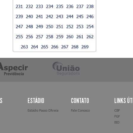
231
232
233
234
235
236
237
238
239
240
241
242
243
244
245
246
247
248
249
250
251
252
253
254
255
256
257
258
259
260
261
262
263
264
265
266
267
268
269
AS
ESTÁDIO
CONTATO
LINKS ÚT
Estádio Passo D’Areia
Fale Conosco
CBF
FGF
BID