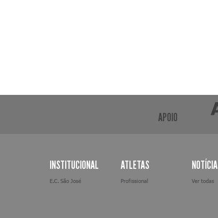
APOIO
INSTITUCIONAL
ATLETAS
NOTÍCI
E.C. São José
Profissional
Ver todas