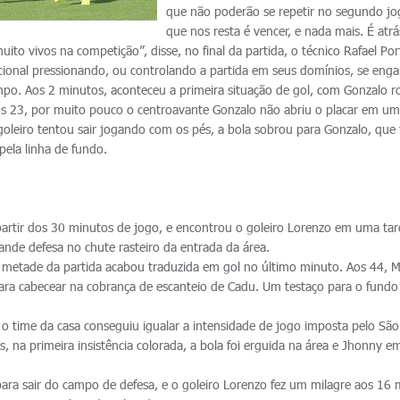
que não poderão se repetir no segundo jo
que nos resta é vencer, e nada mais. É atrá
to vivos na competição”, disse, no final da partida, o técnico Rafael Por
ional pressionando, ou controlando a partida em seus domínios, se eng
empo. Aos 2 minutos, aconteceu a primeira situação de gol, com Gonzalo r
os 23, por muito pouco o centroavante Gonzalo não abriu o placar em u
 goleiro tentou sair jogando com os pés, a bola sobrou para Gonzalo, que
pela linha de fundo.
partir dos 30 minutos de jogo, e encontrou o goleiro Lorenzo em uma ta
rande defesa no chute rasteiro da entrada da área.
 metade da partida acabou traduzida em gol no último minuto. Aos 44, 
para cabecear na cobrança de escanteio de Cadu. Um testaço para o fundo
o time da casa conseguiu igualar a intensidade de jogo imposta pelo São
, na primeira insistência colorada, a bola foi erguida na área e Jhonny 
para sair do campo de defesa, e o goleiro Lorenzo fez um milagre aos 16 