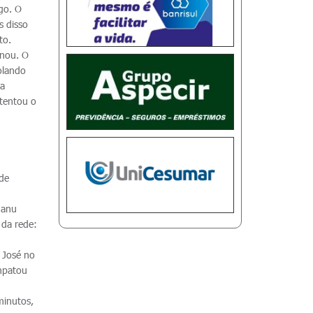
go. O
s disso
to.
anou. O
olando
ma
 tentou o
rde
Manu
 da rede:
 José no
empatou
minutos,