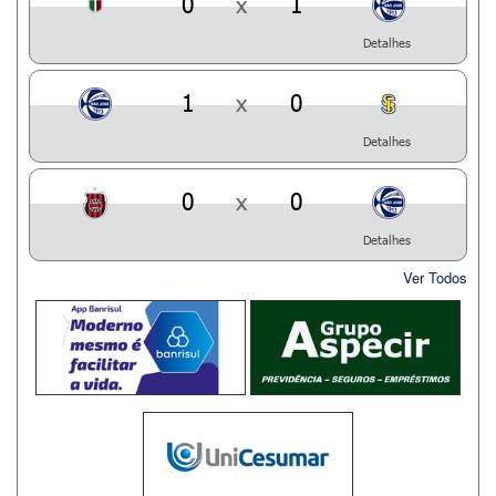
0
x
1
Detalhes
1
x
0
Detalhes
0
x
0
Detalhes
Ver Todos