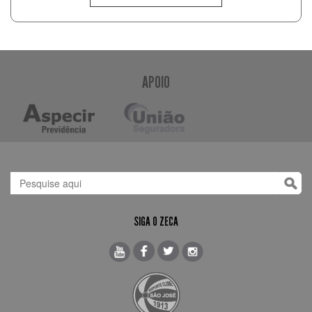
APOIO
SIGA O ZECA