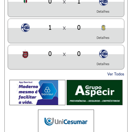
0
x
1
Detalhes
1
x
0
Detalhes
0
x
0
Detalhes
Ver Todos