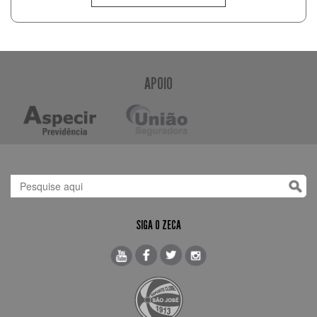
APOIO
SIGA O ZECA