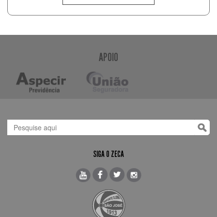
APOIO
SIGA O ZECA