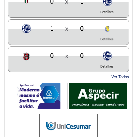
0
x
1
Detalhes
1
x
0
Detalhes
0
x
0
Detalhes
Ver Todos