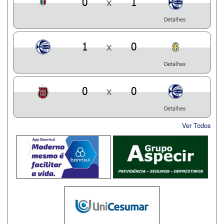
0
x
1
Detalhes
1
x
0
Detalhes
0
x
0
Detalhes
Ver Todos