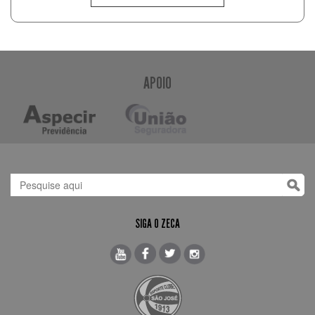
APOIO
SIGA O ZECA