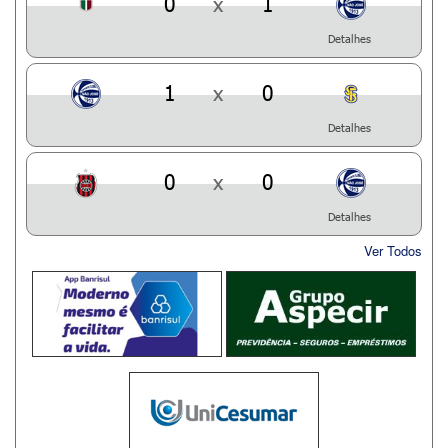
0
x
1
Detalhes
1
x
0
Detalhes
0
x
0
Detalhes
Ver Todos