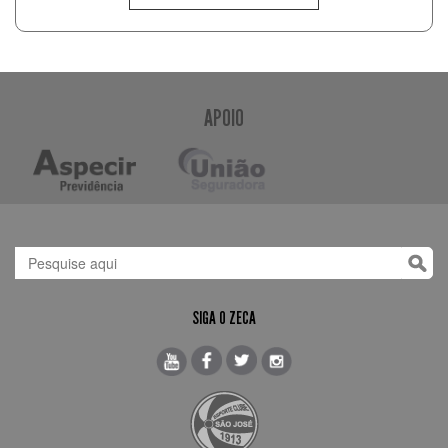
APOIO
SIGA O ZECA