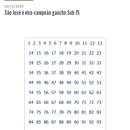
10/11/2019
São José é vice-campeão gaúcho Sub-15
1
2
3
4
5
6
7
8
9
10
11
12
13
14
15
16
17
18
19
20
21
22
23
24
25
26
27
28
29
30
31
32
33
34
35
36
37
38
39
40
41
42
43
44
45
46
47
48
49
50
51
52
53
54
55
56
57
58
59
60
61
62
63
64
65
66
67
68
69
70
71
72
73
74
75
76
77
78
79
80
81
82
83
84
85
86
87
88
89
90
91
92
93