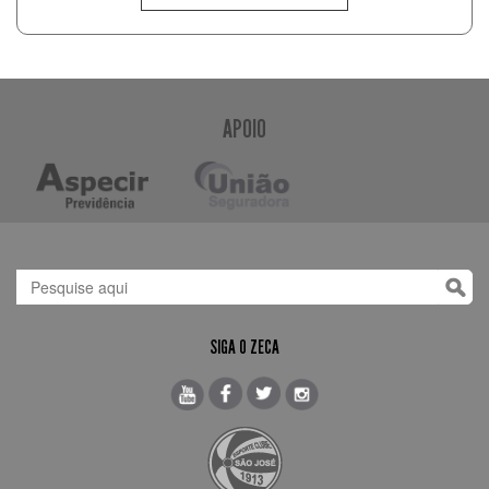
APOIO
SIGA O ZECA