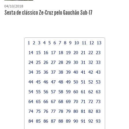
04/10/2018
Sexta de clássico Ze-Cruz pelo Gauchão Sub-17
1
2
3
4
5
6
7
8
9
10
11
12
13
14
15
16
17
18
19
20
21
22
23
24
25
26
27
28
29
30
31
32
33
34
35
36
37
38
39
40
41
42
43
44
45
46
47
48
49
50
51
52
53
54
55
56
57
58
59
60
61
62
63
64
65
66
67
68
69
70
71
72
73
74
75
76
77
78
79
80
81
82
83
84
85
86
87
88
89
90
91
92
93