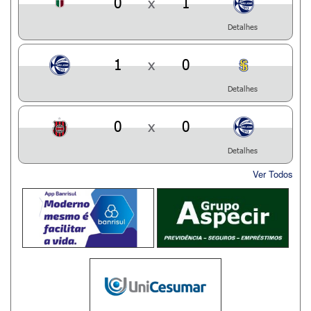
0
x
1
Detalhes
1
x
0
Detalhes
0
x
0
Detalhes
Ver Todos