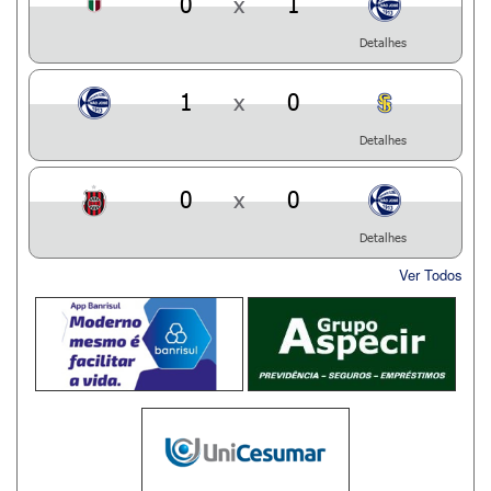
0
x
1
Detalhes
1
x
0
Detalhes
0
x
0
Detalhes
Ver Todos