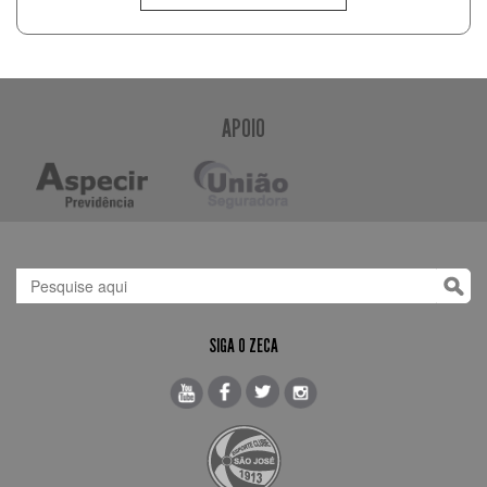
APOIO
SIGA O ZECA