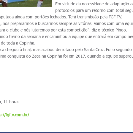
Em virtude da necessidade de adaptação a
protocolos para um retorno com total seg
isputada ainda com portões fechados. Terá transmissão pela FGF TV.
o, nos prepararmos e buscarmos sempre as vitórias. Vamos com uma equip
ra o clube e nós lutaremos por esta competição", diz o técnico Pingo.
undo treino da semana e encaminhou a equipe que entrará em campo ne
a de toda a Copinha.
ca chegou à final, mas acabou derrotado pelo Santa Cruz. Foi o segundo 
ima conquista do Zeca na Copinha foi em 2017, quando a equipe supero
, 11 horas
s://fgftv.com.br/