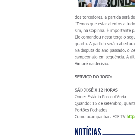
dos torcedores, a partida será d
"Temos que estar atentos a tud
sim, na Copinha. É importante pa
Ele comandou nesta terça o seg
quarta. A partida será a abertur
Na disputa do ano passado, o Ze
campeonato em sequência. A últ
Aimoré na decisão.
SERVIÇO DO JOGO:
SÃO JOSÉ X 12 HORAS
Onde: Estádio Passo d'Areia
Quando: 15 de setembro, quarta
Portões Fechados
Como acompanhar: FGF TV
http
NOTÍCIAS