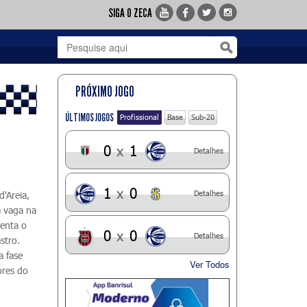
SIGA O ZECA
PRÓXIMO JOGO
ÚLTIMOS JOGOS
Profissional
Base
Sub-20
0
x
1
Detalhes
1
x
0
Detalhes
'Areia,
 vaga na
renta o
0
x
0
Detalhes
stro.
a fase
Ver Todos
ores do