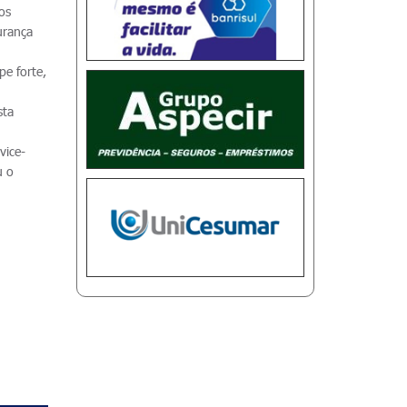
os
urança
e forte,
sta
vice-
u o