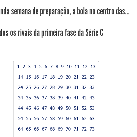
nda semana de preparação, a bola no centro das...
os os rivais da primeira fase da Série C
1
2
3
4
5
6
7
8
9
10
11
12
13
14
15
16
17
18
19
20
21
22
23
24
25
26
27
28
29
30
31
32
33
34
35
36
37
38
39
40
41
42
43
44
45
46
47
48
49
50
51
52
53
54
55
56
57
58
59
60
61
62
63
64
65
66
67
68
69
70
71
72
73