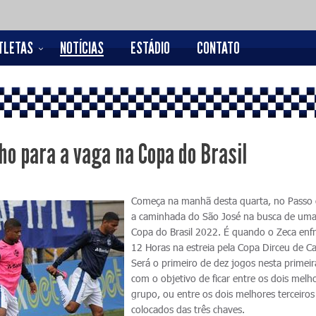
TLETAS
NOTÍCIAS
ESTÁDIO
CONTATO
ho para a vaga na Copa do Brasil
Começa na manhã desta quarta, no Passo d
a caminhada do São José na busca de uma
Copa do Brasil 2022. É quando o Zeca enf
12 Horas na estreia pela Copa Dirceu de Ca
Será o primeiro de dez jogos nesta primeir
com o objetivo de ficar entre os dois melh
grupo, ou entre os dois melhores terceiros
colocados das três chaves.