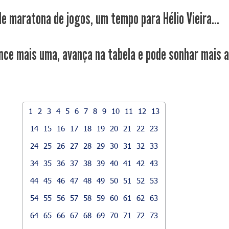
de maratona de jogos, um tempo para Hélio Vieira...
nce mais uma, avança na tabela e pode sonhar mais a
1
2
3
4
5
6
7
8
9
10
11
12
13
14
15
16
17
18
19
20
21
22
23
24
25
26
27
28
29
30
31
32
33
34
35
36
37
38
39
40
41
42
43
44
45
46
47
48
49
50
51
52
53
54
55
56
57
58
59
60
61
62
63
64
65
66
67
68
69
70
71
72
73