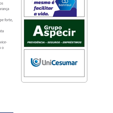
os
urança
e forte,
sta
vice-
u o