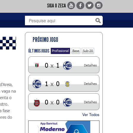
SIGA O ZECA
PRÓXIMO JOGO
ÚLTIMOS JOGOS
Profissional
Base
Sub-20
0
x
1
Detalhes
1
x
0
Detalhes
'Areia,
 vaga na
renta o
0
x
0
Detalhes
stro.
a fase
Ver Todos
ores do