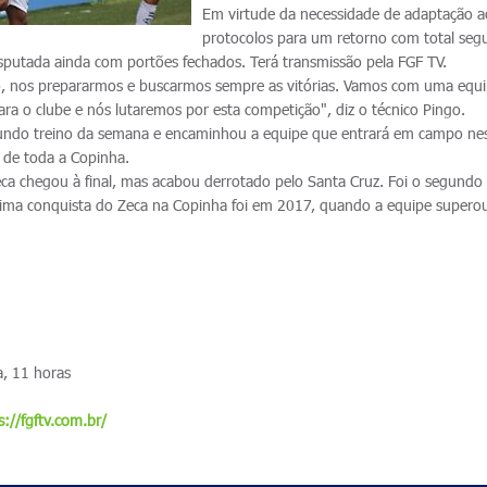
Em virtude da necessidade de adaptação a
protocolos para um retorno com total seg
isputada ainda com portões fechados. Terá transmissão pela FGF TV.
o, nos prepararmos e buscarmos sempre as vitórias. Vamos com uma equip
ra o clube e nós lutaremos por esta competição", diz o técnico Pingo.
undo treino da semana e encaminhou a equipe que entrará em campo ne
a de toda a Copinha.
ca chegou à final, mas acabou derrotado pelo Santa Cruz. Foi o segundo 
ima conquista do Zeca na Copinha foi em 2017, quando a equipe supero
, 11 horas
s://fgftv.com.br/