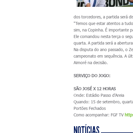
dos torcedores, a partida será d
"Temos que estar atentos a tud
sim, na Copinha. É importante pa
Ele comandou nesta terça o seg
quarta. A partida será a abertur
Na disputa do ano passado, o Ze
campeonato em sequência. A últ
Aimoré na decisão.
SERVIÇO DO JOGO:
SÃO JOSÉ X 12 HORAS
Onde: Estádio Passo d'Areia
Quando: 15 de setembro, quarta
Portões Fechados
Como acompanhar: FGF TV
http
NOTÍCIAS