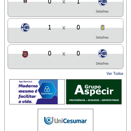
0
x
1
Detalhes
1
x
0
Detalhes
0
x
0
Detalhes
Ver Todos