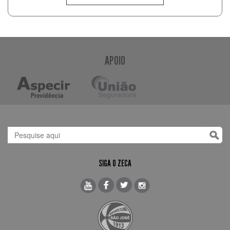
APOIO
SIGA O ZECA