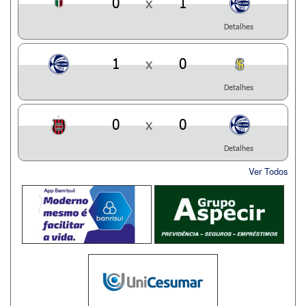
0
x
1
Detalhes
1
x
0
Detalhes
0
x
0
Detalhes
Ver Todos