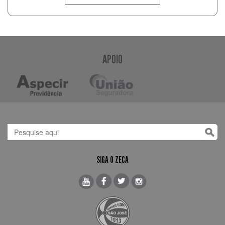
APOIO
SIGA O ZECA