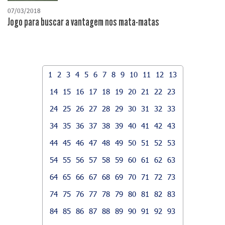
07/03/2018
Jogo para buscar a vantagem nos mata-matas
1
2
3
4
5
6
7
8
9
10
11
12
13
14
15
16
17
18
19
20
21
22
23
24
25
26
27
28
29
30
31
32
33
34
35
36
37
38
39
40
41
42
43
44
45
46
47
48
49
50
51
52
53
54
55
56
57
58
59
60
61
62
63
64
65
66
67
68
69
70
71
72
73
74
75
76
77
78
79
80
81
82
83
84
85
86
87
88
89
90
91
92
93