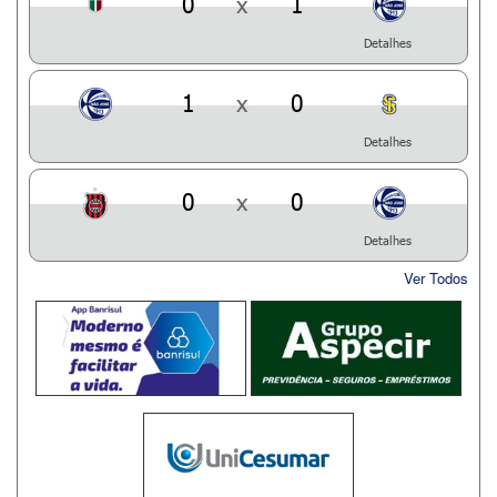
0
x
1
Detalhes
1
x
0
Detalhes
0
x
0
Detalhes
Ver Todos