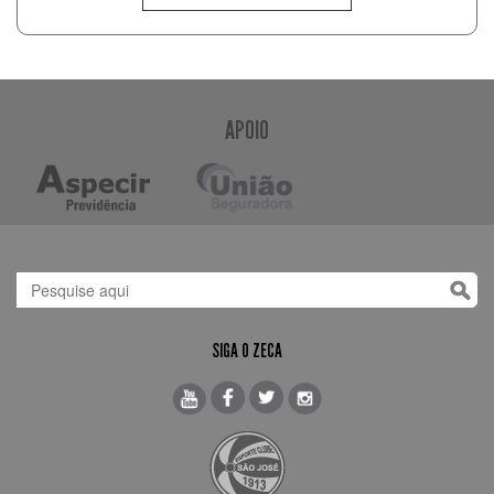
APOIO
SIGA O ZECA