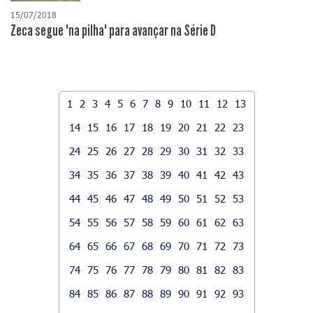
15/07/2018
Zeca segue "na pilha" para avançar na Série D
1
2
3
4
5
6
7
8
9
10
11
12
13
14
15
16
17
18
19
20
21
22
23
24
25
26
27
28
29
30
31
32
33
34
35
36
37
38
39
40
41
42
43
44
45
46
47
48
49
50
51
52
53
54
55
56
57
58
59
60
61
62
63
64
65
66
67
68
69
70
71
72
73
74
75
76
77
78
79
80
81
82
83
84
85
86
87
88
89
90
91
92
93