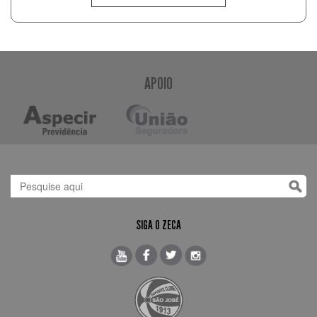
APOIO
SIGA O ZECA