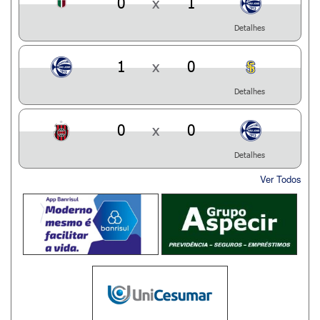
0
x
1
Detalhes
1
x
0
Detalhes
0
x
0
Detalhes
Ver Todos