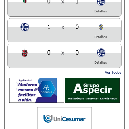
0
x
1
Detalhes
1
x
0
Detalhes
0
x
0
Detalhes
Ver Todos