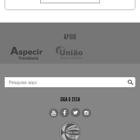
APOIO
SIGA O ZECA