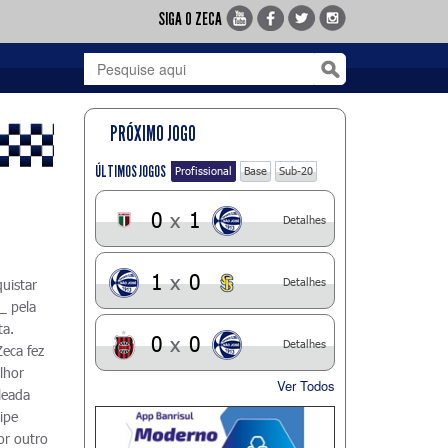
SIGA O ZECA
PRÓXIMO JOGO
ÚLTIMOS JOGOS
Profissional
Base
Sub-20
0
x
1
Detalhes
1
x
0
Detalhes
uistar
_ pela
ta.
0
x
0
Detalhes
Zeca fez
lhor
Ver Todos
leada
uipe
or outro