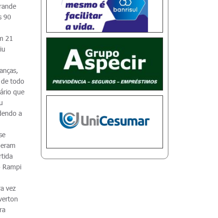
rande
s 90
om 21
iu
anças,
 de todo
ário que
u
dendo a
se
 eram
rtida
io Rampi
ra vez
verton
ra