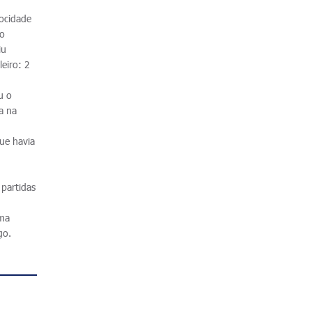
locidade
io
iu
leiro: 2
u o
a na
ue havia
 partidas
sma
go.