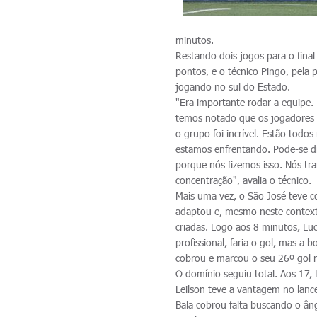
minutos.
Restando dois jogos para o final
pontos, e o técnico Pingo, pela 
jogando no sul do Estado.
"Era importante rodar a equipe
temos notado que os jogadores n
o grupo foi incrível. Estão tod
estamos enfrentando. Pode-se di
porque nós fizemos isso. Nós t
concentração", avalia o técnico.
Mais uma vez, o São José teve c
adaptou e, mesmo neste context
criadas. Logo aos 8 minutos, Luc
profissional, faria o gol, mas a
cobrou e marcou o seu 26º gol n
O domínio seguiu total. Aos 17, 
Leilson teve a vantagem no lan
Bala cobrou falta buscando o âng