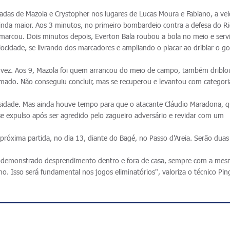
radas de Mazola e Crystopher nos lugares de Lucas Moura e Fabiano, a ve
nda maior. Aos 3 minutos, no primeiro bombardeio contra a defesa do R
marcou. Dois minutos depois, Everton Bala roubou a bola no meio e serv
locidade, se livrando dos marcadores e ampliando o placar ao driblar o go
a vez. Aos 9, Mazola foi quem arrancou do meio de campo, também driblo
amado. Não conseguiu concluir, mas se recuperou e levantou com categori
ensidade. Mas ainda houve tempo para que o atacante Cláudio Maradona, q
 expulso após ser agredido pelo zagueiro adversário e revidar com um
 próxima partida, no dia 13, diante do Bagé, no Passo d'Areia. Serão duas
s demonstrado desprendimento dentro e fora de casa, sempre com a me
 Isso será fundamental nos jogos eliminatórios", valoriza o técnico Pin