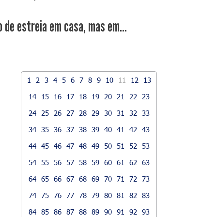
 de estreia em casa, mas em...
1
2
3
4
5
6
7
8
9
10
11
12
13
14
15
16
17
18
19
20
21
22
23
24
25
26
27
28
29
30
31
32
33
34
35
36
37
38
39
40
41
42
43
44
45
46
47
48
49
50
51
52
53
54
55
56
57
58
59
60
61
62
63
64
65
66
67
68
69
70
71
72
73
74
75
76
77
78
79
80
81
82
83
84
85
86
87
88
89
90
91
92
93