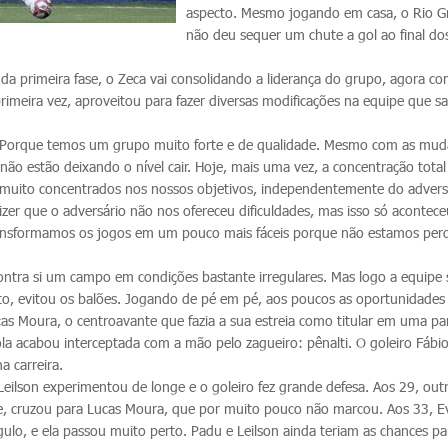
aspecto. Mesmo jogando em casa, o Rio G
não deu sequer um chute a gol ao final do
 da primeira fase, o Zeca vai consolidando a liderança do grupo, agora c
primeira vez, aproveitou para fazer diversas modificações na equipe que sa
. Porque temos um grupo muito forte e de qualidade. Mesmo com as mud
ão estão deixando o nível cair. Hoje, mais uma vez, a concentração total
os muito concentrados nos nossos objetivos, independentemente do advers
zer que o adversário não nos ofereceu dificuldades, mas isso só acontece
ransformamos os jogos em um pouco mais fáceis porque não estamos per
ontra si um campo em condições bastante irregulares. Mas logo a equipe 
o, evitou os balões. Jogando de pé em pé, aos poucos as oportunidades
as Moura, o centroavante que fazia a sua estreia como titular em uma pa
 bola acabou interceptada com a mão pelo zagueiro: pênalti. O goleiro Fáb
a carreira.
Leilson experimentou de longe e o goleiro fez grande defesa. Aos 29, out
ce, cruzou para Lucas Moura, que por muito pouco não marcou. Aos 33, E
ulo, e ela passou muito perto. Padu e Leilson ainda teriam as chances pa