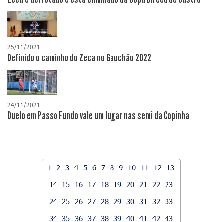
25/11/2021
Definido o caminho do Zeca no Gauchão 2022
24/11/2021
Duelo em Passo Fundo vale um lugar nas semi da Copinha
1
2
3
4
5
6
7
8
9
10
11
12
13
14
15
16
17
18
19
20
21
22
23
24
25
26
27
28
29
30
31
32
33
34
35
36
37
38
39
40
41
42
43