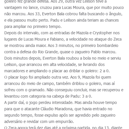
goleiro fez grande defesa. Aos 29, outra vez Leilson teve a
vantagem no lance, cruzou para Lucas Moura, que por muito pouco
não marcou. Aos 33, Everton Bala cobrou falta buscando o ângulo,
e ela passou muito perto. Padu e Leilson ainda teriam as chances
para ampliar no primeiro tempo.
Depois do intervalo, com as entradas de Mazola e Crystopher nos
lugares de Lucas Moura e Fabiano, a velocidade no ataque do Zeca
se mostrou ainda maior. Aos 3 minutos, no primeiro bombardeio
contra a defesa do Rio Grande, quase o zagueiro Pablo marcou.
Dois minutos depois, Everton Bala roubou a bola no meio e serviu
Leilson, que arrancou em alta velocidade, se livrando dos
marcadores e ampliando o placar ao driblar o goleiro: 2 a 0.
O placar logo foi ampliado outra vez. Aos 9, Mazola foi quem
arrancou do meio de campo, também driblou o goleiro, mas aí
sofreu com o gramado. Não conseguiu concluir, mas se recuperou e
levantou com categoria na cabeça de Padu: 3 a 0.
A partir daí, o jogo perdeu intensidade. Mas ainda houve tempo
para que o atacante Cláudio Maradona, que havia entrado no
segundo tempo, fosse expulso após ser agredido pelo zagueiro
adversário e revidar com um empurrão.
O Zeca agora terá dez dias até a próxima partida, no dia 13, diante