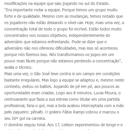
modificações na equipe que saiu jogando no sul do Estado.
"Era importante rodar a equipe. Porque temos um grupo muito
forte e de qualidade. Mesmo com as mudanças, temos notado que
os jogadores não estão deixando o nível cair. Hoje, mais uma vez, a
concentração total de todo o grupo foi incrível. Estão todos muito
concentrados nos nossos objetivos, independentemente do
adversário que estamos enfrentando. Pode-se dizer que o
adversário não nos ofereceu dificuldades, mas isso só aconteceu
porque nós fizemos isso. Nós transformamos os jogos em um
pouco mais fáceis porque não estamos perdendo a concentração",
avalia o técnico.
Mais uma vez, o São José teve contra si um campo em condições
bastante irregulares. Mas logo a equipe se adaptou e, mesmo neste
contexto, evitou os balões. Jogando de pé em pé, aos poucos as
oportunidades eram criadas. Logo aos 8 minutos, Lucas Moura, o
centroavante que fazia a sua estreia como titular em uma partida
profissional, faria o gol, mas a bola acabou interceptada com a mão
pelo zagueiro: pênalti. O goleiro Fábio Rampi cobrou e marcou o
seu 26º gol na carreira.
O domínio seguiu total. Aos 17, Leilson experimentou de longe e o