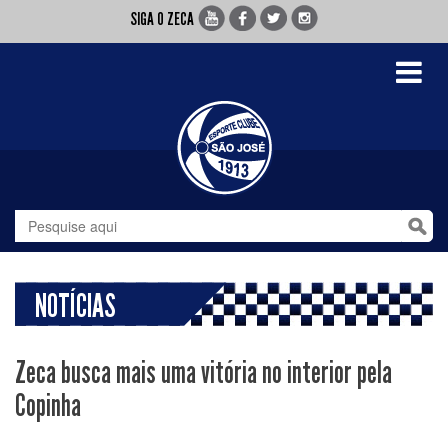
SIGA O ZECA
Toggle
navigati
NOTÍCIAS
Zeca busca mais uma vitória no interior pela
Copinha