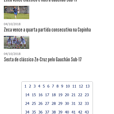
04/10/2018
Zeca vence a quarta partida consecutiva na Copinha
04/10/2018
Sexta de clássico Ze-Cruz pelo Gauchão Sub-17
1
2
3
4
5
6
7
8
9
10
11
12
13
14
15
16
17
18
19
20
21
22
23
24
25
26
27
28
29
30
31
32
33
34
35
36
37
38
39
40
41
42
43