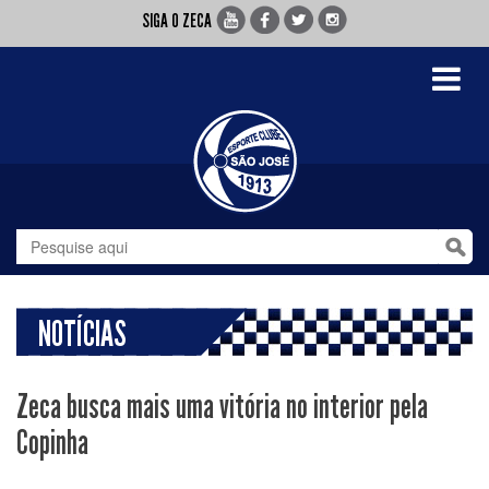
SIGA O ZECA
Toggle
navigati
NOTÍCIAS
Zeca busca mais uma vitória no interior pela
Copinha