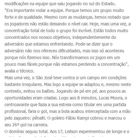
modificações na equipe que saiu jogando no sul do Estado.
"Era importante rodar a equipe. Porque temos um grupo muito
forte e de qualidade. Mesmo com as mudanças, temos notado que
os jogadores não estão deixando o nível cair. Hoje, mais uma vez, a
concentração total de todo o grupo foi incrível. Estão todos muito
concentrados nos nossos objetivos, independentemente do
adversário que estamos enfrentando. Pode-se dizer que o
adversário não nos ofereceu dificuldades, mas isso só aconteceu
porque nós fizemos isso. Nós transformamos os jogos em um
pouco mais fáceis porque não estamos perdendo a concentração",
avalia o técnico.
Mais uma vez, o São José teve contra si um campo em condições
bastante irregulares. Mas logo a equipe se adaptou e, mesmo neste
contexto, evitou os balões. Jogando de pé em pé, aos poucos as
oportunidades eram criadas. Logo aos 8 minutos, Lucas Moura, o
centroavante que fazia a sua estreia como titular em uma partida
profissional, faria o gol, mas a bola acabou interceptada com a mão
pelo zagueiro: pênalti. O goleiro Fábio Rampi cobrou e marcou o
seu 26º gol na carreira.
O domínio seguiu total. Aos 17, Leilson experimentou de longe e o