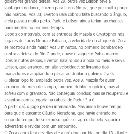
goleiro fez grande defesa. Aos 29, outra vez Leilson teve a
vantagem no lance, cruzou para Lucas Moura, que por muito pouco
não marcou. Aos 33, Everton Bala cobrou falta buscando o ângulo,
e ela passou muito perto. Padu e Leilson ainda teriam as chances
para ampliar no primeiro tempo.
Depois do intervalo, com as entradas de Mazola e Crystopher nos
lugares de Lucas Moura e Fabiano, a velocidade no ataque do Zeca
se mostrou ainda maior. Aos 3 minutos, no primeiro bombardeio
contra a defesa do Rio Grande, quase o zagueiro Pablo marcou.
Dois minutos depois, Everton Bala roubou a bola no meio e serviu
Leilson, que arrancou em alta velocidade, se livrando dos
marcadores e ampliando o placar ao driblar o goleiro: 2 a 0.
O placar logo foi ampliado outra vez. Aos 9, Mazola foi quem
arrancou do meio de campo, também driblou o goleiro, mas aí
sofreu com o gramado. Não conseguiu concluir, mas se recuperou e
levantou com categoria na cabeça de Padu: 3 a 0.
A partir daí, o jogo perdeu intensidade. Mas ainda houve tempo
para que o atacante Cláudio Maradona, que havia entrado no
segundo tempo, fosse expulso após ser agredido pelo zagueiro
adversário e revidar com um empurrão.
O Zeca agora terá dez dias até a próxima partida, no dia 13, diante