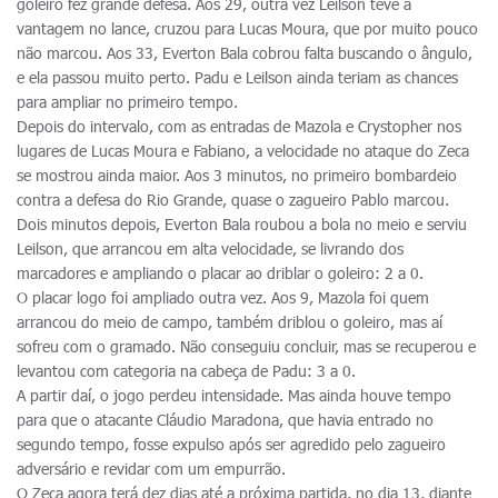
goleiro fez grande defesa. Aos 29, outra vez Leilson teve a
vantagem no lance, cruzou para Lucas Moura, que por muito pouco
não marcou. Aos 33, Everton Bala cobrou falta buscando o ângulo,
e ela passou muito perto. Padu e Leilson ainda teriam as chances
para ampliar no primeiro tempo.
Depois do intervalo, com as entradas de Mazola e Crystopher nos
lugares de Lucas Moura e Fabiano, a velocidade no ataque do Zeca
se mostrou ainda maior. Aos 3 minutos, no primeiro bombardeio
contra a defesa do Rio Grande, quase o zagueiro Pablo marcou.
Dois minutos depois, Everton Bala roubou a bola no meio e serviu
Leilson, que arrancou em alta velocidade, se livrando dos
marcadores e ampliando o placar ao driblar o goleiro: 2 a 0.
O placar logo foi ampliado outra vez. Aos 9, Mazola foi quem
arrancou do meio de campo, também driblou o goleiro, mas aí
sofreu com o gramado. Não conseguiu concluir, mas se recuperou e
levantou com categoria na cabeça de Padu: 3 a 0.
A partir daí, o jogo perdeu intensidade. Mas ainda houve tempo
para que o atacante Cláudio Maradona, que havia entrado no
segundo tempo, fosse expulso após ser agredido pelo zagueiro
adversário e revidar com um empurrão.
O Zeca agora terá dez dias até a próxima partida, no dia 13, diante