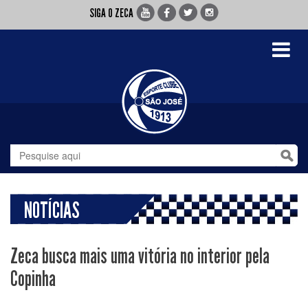
SIGA O ZECA
Toggle
navigati
NOTÍCIAS
Zeca busca mais uma vitória no interior pela
Copinha