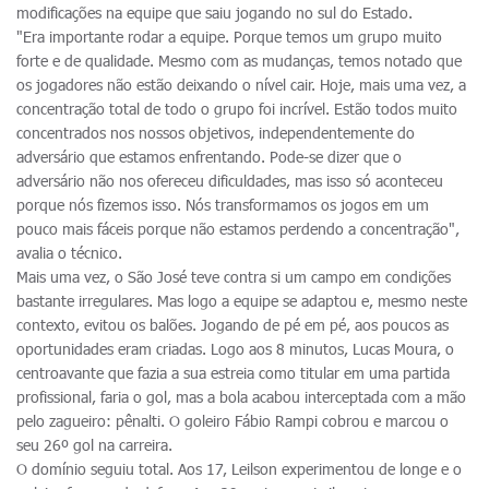
modificações na equipe que saiu jogando no sul do Estado.
"Era importante rodar a equipe. Porque temos um grupo muito
forte e de qualidade. Mesmo com as mudanças, temos notado que
os jogadores não estão deixando o nível cair. Hoje, mais uma vez, a
concentração total de todo o grupo foi incrível. Estão todos muito
concentrados nos nossos objetivos, independentemente do
adversário que estamos enfrentando. Pode-se dizer que o
adversário não nos ofereceu dificuldades, mas isso só aconteceu
porque nós fizemos isso. Nós transformamos os jogos em um
pouco mais fáceis porque não estamos perdendo a concentração",
avalia o técnico.
Mais uma vez, o São José teve contra si um campo em condições
bastante irregulares. Mas logo a equipe se adaptou e, mesmo neste
contexto, evitou os balões. Jogando de pé em pé, aos poucos as
oportunidades eram criadas. Logo aos 8 minutos, Lucas Moura, o
centroavante que fazia a sua estreia como titular em uma partida
profissional, faria o gol, mas a bola acabou interceptada com a mão
pelo zagueiro: pênalti. O goleiro Fábio Rampi cobrou e marcou o
seu 26º gol na carreira.
O domínio seguiu total. Aos 17, Leilson experimentou de longe e o