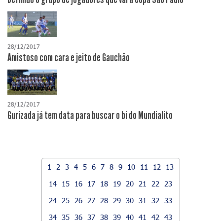
28/12/2017
Amistoso com cara e jeito de Gauchão
28/12/2017
Gurizada já tem data para buscar o bi do Mundialito
1
2
3
4
5
6
7
8
9
10
11
12
13
14
15
16
17
18
19
20
21
22
23
24
25
26
27
28
29
30
31
32
33
34
35
36
37
38
39
40
41
42
43