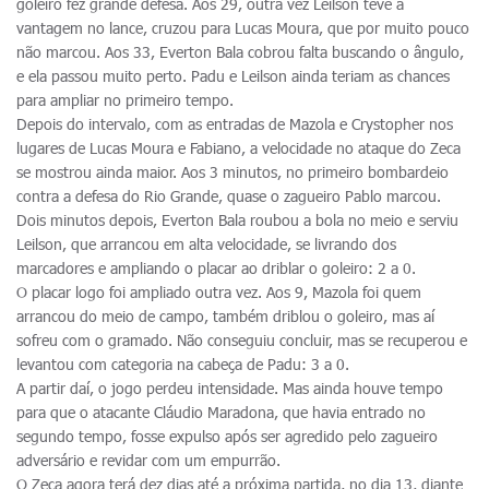
goleiro fez grande defesa. Aos 29, outra vez Leilson teve a
vantagem no lance, cruzou para Lucas Moura, que por muito pouco
não marcou. Aos 33, Everton Bala cobrou falta buscando o ângulo,
e ela passou muito perto. Padu e Leilson ainda teriam as chances
para ampliar no primeiro tempo.
Depois do intervalo, com as entradas de Mazola e Crystopher nos
lugares de Lucas Moura e Fabiano, a velocidade no ataque do Zeca
se mostrou ainda maior. Aos 3 minutos, no primeiro bombardeio
contra a defesa do Rio Grande, quase o zagueiro Pablo marcou.
Dois minutos depois, Everton Bala roubou a bola no meio e serviu
Leilson, que arrancou em alta velocidade, se livrando dos
marcadores e ampliando o placar ao driblar o goleiro: 2 a 0.
O placar logo foi ampliado outra vez. Aos 9, Mazola foi quem
arrancou do meio de campo, também driblou o goleiro, mas aí
sofreu com o gramado. Não conseguiu concluir, mas se recuperou e
levantou com categoria na cabeça de Padu: 3 a 0.
A partir daí, o jogo perdeu intensidade. Mas ainda houve tempo
para que o atacante Cláudio Maradona, que havia entrado no
segundo tempo, fosse expulso após ser agredido pelo zagueiro
adversário e revidar com um empurrão.
O Zeca agora terá dez dias até a próxima partida, no dia 13, diante