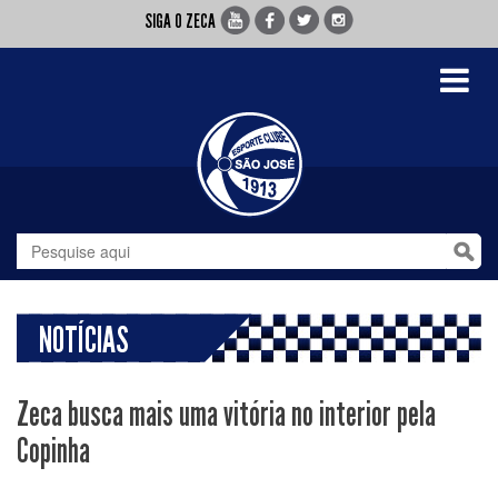
SIGA O ZECA
Toggle
navigati
NOTÍCIAS
Zeca busca mais uma vitória no interior pela
Copinha