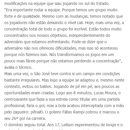
modificações na equipe que saiu jogando no sul do Estado.
"Era importante rodar a equipe. Porque temos um grupo muito
forte e de qualidade. Mesmo com as mudanças, temos notado que
os jogadores não estão deixando o nível cair. Hoje, mais uma vez, a
concentração total de todo o grupo foi incrível. Estão todos muito
concentrados nos nossos objetivos, independentemente do
adversário que estamos enfrentando. Pode-se dizer que o
adversário não nos ofereceu dificuldades, mas isso só aconteceu
porque nós fizemos isso. Nós transformamos os jogos em um
pouco mais fáceis porque não estamos perdendo a concentração",
avalia o técnico.
Mais uma vez, o São José teve contra si um campo em condições
bastante irregulares. Mas logo a equipe se adaptou e, mesmo neste
contexto, evitou os balões. Jogando de pé em pé, aos poucos as
oportunidades eram criadas. Logo aos 8 minutos, Lucas Moura, o
centroavante que fazia a sua estreia como titular em uma partida
profissional, faria o gol, mas a bola acabou interceptada com a mão
pelo zagueiro: pênalti. O goleiro Fábio Rampi cobrou e marcou o
seu 26º gol na carreira.
O domínio seguiu total. Aos 17, Leilson experimentou de longe e o