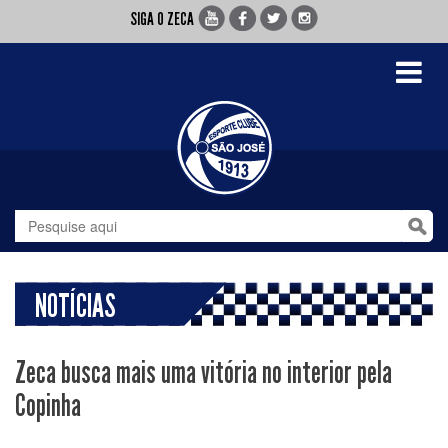
SIGA O ZECA
Toggle
navigati
NOTÍCIAS
Zeca busca mais uma vitória no interior pela
Copinha