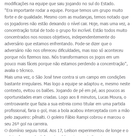
modificações na equipe que saiu jogando no sul do Estado.
"Era importante rodar a equipe. Porque temos um grupo muito
forte e de qualidade. Mesmo com as mudanças, temos notado que
os jogadores não estão deixando o nível cair. Hoje, mais uma vez, a
concentração total de todo o grupo foi incrível. Estão todos muito
concentrados nos nossos objetivos, independentemente do
adversário que estamos enfrentando. Pode-se dizer que o
adversário não nos ofereceu dificuldades, mas isso só aconteceu
porque nós fizemos isso. Nós transformamos os jogos em um
pouco mais fáceis porque não estamos perdendo a concentração",
avalia o técnico.
Mais uma vez, o São José teve contra si um campo em condições
bastante irregulares. Mas logo a equipe se adaptou e, mesmo neste
contexto, evitou os balões. Jogando de pé em pé, aos poucos as
oportunidades eram criadas. Logo aos 8 minutos, Lucas Moura, o
centroavante que fazia a sua estreia como titular em uma partida
profissional, faria o gol, mas a bola acabou interceptada com a mão
pelo zagueiro: pênalti. O goleiro Fábio Rampi cobrou e marcou o
seu 26º gol na carreira.
O domínio seguiu total. Aos 17, Leilson experimentou de longe e o