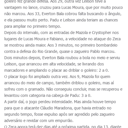
goleiro fez grande defesa. Aos 29, outra vez Leilson teve a
vantagem no lance, cruzou para Lucas Moura, que por muito pouco
não marcou. Aos 33, Everton Bala cobrou falta buscando o ângulo,
e ela passou muito perto. Padu e Leilson ainda teriam as chances
para ampliar no primeiro tempo.
Depois do intervalo, com as entradas de Mazola e Crystopher nos
lugares de Lucas Moura e Fabiano, a velocidade no ataque do Zeca
se mostrou ainda maior. Aos 3 minutos, no primeiro bombardeio
contra a defesa do Rio Grande, quase o zagueiro Pablo marcou.
Dois minutos depois, Everton Bala roubou a bola no meio e serviu
Leilson, que arrancou em alta velocidade, se livrando dos
marcadores e ampliando o placar ao driblar o goleiro: 2 a 0.
O placar logo foi ampliado outra vez. Aos 9, Mazola foi quem
arrancou do meio de campo, também driblou o goleiro, mas aí
sofreu com o gramado. Não conseguiu concluir, mas se recuperou e
levantou com categoria na cabeça de Padu: 3 a 0.
A partir daí, o jogo perdeu intensidade. Mas ainda houve tempo
para que o atacante Cláudio Maradona, que havia entrado no
segundo tempo, fosse expulso após ser agredido pelo zagueiro
adversário e revidar com um empurrão.
O Zeca agora terá dez dias até a próxima partida, no dia 13, diante