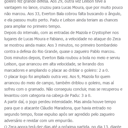
goleiro fez grande defesa. Aos 29, outra vez Leilson teve a
vantagem no lance, cruzou para Lucas Moura, que por muito pouco
não marcou. Aos 33, Everton Bala cobrou falta buscando o ângulo,
e ela passou muito perto. Padu e Leilson ainda teriam as chances
para ampliar no primeiro tempo.
Depois do intervalo, com as entradas de Mazola e Crystopher nos
lugares de Lucas Moura e Fabiano, a velocidade no ataque do Zeca
se mostrou ainda maior. Aos 3 minutos, no primeiro bombardeio
contra a defesa do Rio Grande, quase o zagueiro Pablo marcou.
Dois minutos depois, Everton Bala roubou a bola no meio e serviu
Leilson, que arrancou em alta velocidade, se livrando dos
marcadores e ampliando o placar ao driblar o goleiro: 2 a 0.
O placar logo foi ampliado outra vez. Aos 9, Mazola foi quem
arrancou do meio de campo, também driblou o goleiro, mas aí
sofreu com o gramado. Não conseguiu concluir, mas se recuperou e
levantou com categoria na cabeça de Padu: 3 a 0.
A partir daí, o jogo perdeu intensidade. Mas ainda houve tempo
para que o atacante Cláudio Maradona, que havia entrado no
segundo tempo, fosse expulso após ser agredido pelo zagueiro
adversário e revidar com um empurrão.
O Zeca agora terá dez dias até a próxima partida, no dia 13, diante