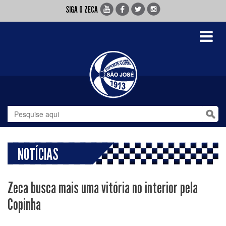
SIGA O ZECA
Toggle
navigati
NOTÍCIAS
Zeca busca mais uma vitória no interior pela
Copinha