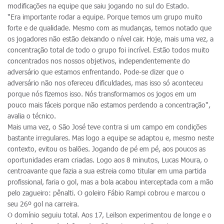
modificações na equipe que saiu jogando no sul do Estado.
"Era importante rodar a equipe. Porque temos um grupo muito
forte e de qualidade. Mesmo com as mudanças, temos notado que
os jogadores não estão deixando o nível cair. Hoje, mais uma vez, a
concentração total de todo o grupo foi incrível. Estão todos muito
concentrados nos nossos objetivos, independentemente do
adversário que estamos enfrentando. Pode-se dizer que o
adversário não nos ofereceu dificuldades, mas isso só aconteceu
porque nós fizemos isso. Nós transformamos os jogos em um
pouco mais fáceis porque não estamos perdendo a concentração",
avalia o técnico.
Mais uma vez, o São José teve contra si um campo em condições
bastante irregulares. Mas logo a equipe se adaptou e, mesmo neste
contexto, evitou os balões. Jogando de pé em pé, aos poucos as
oportunidades eram criadas. Logo aos 8 minutos, Lucas Moura, o
centroavante que fazia a sua estreia como titular em uma partida
profissional, faria o gol, mas a bola acabou interceptada com a mão
pelo zagueiro: pênalti. O goleiro Fábio Rampi cobrou e marcou o
seu 26º gol na carreira.
O domínio seguiu total. Aos 17, Leilson experimentou de longe e o