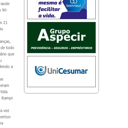
rande
s 90
om 21
iu
anças,
 de todo
ário que
u
dendo a
se
 eram
rtida
io Rampi
ra vez
verton
ra