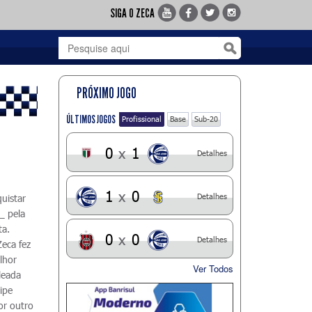
SIGA O ZECA
PRÓXIMO JOGO
ÚLTIMOS JOGOS
Profissional
Base
Sub-20
0
x
1
Detalhes
1
x
0
Detalhes
uistar
_ pela
ta.
0
x
0
Detalhes
Zeca fez
lhor
Ver Todos
leada
uipe
or outro