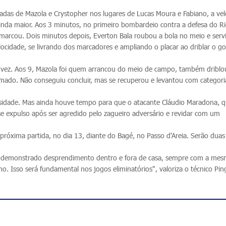
radas de Mazola e Crystopher nos lugares de Lucas Moura e Fabiano, a ve
nda maior. Aos 3 minutos, no primeiro bombardeio contra a defesa do R
marcou. Dois minutos depois, Everton Bala roubou a bola no meio e serv
locidade, se livrando dos marcadores e ampliando o placar ao driblar o go
a vez. Aos 9, Mazola foi quem arrancou do meio de campo, também driblo
amado. Não conseguiu concluir, mas se recuperou e levantou com categori
ensidade. Mas ainda houve tempo para que o atacante Cláudio Maradona, q
 expulso após ser agredido pelo zagueiro adversário e revidar com um
 próxima partida, no dia 13, diante do Bagé, no Passo d'Areia. Serão duas
s demonstrado desprendimento dentro e fora de casa, sempre com a me
 Isso será fundamental nos jogos eliminatórios", valoriza o técnico Pin