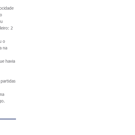
locidade
io
iu
leiro: 2
u o
a na
ue havia
 partidas
sma
go.