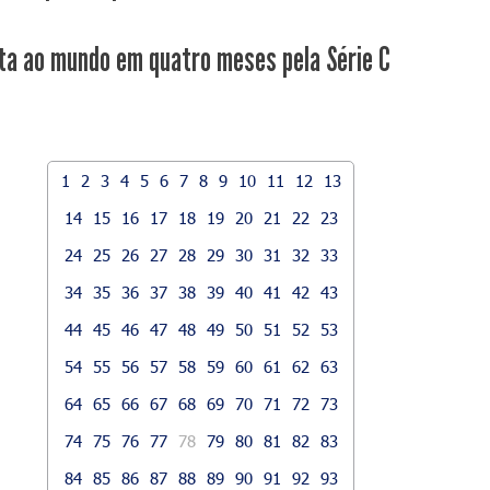
ta ao mundo em quatro meses pela Série C
1
2
3
4
5
6
7
8
9
10
11
12
13
14
15
16
17
18
19
20
21
22
23
24
25
26
27
28
29
30
31
32
33
34
35
36
37
38
39
40
41
42
43
44
45
46
47
48
49
50
51
52
53
54
55
56
57
58
59
60
61
62
63
64
65
66
67
68
69
70
71
72
73
74
75
76
77
78
79
80
81
82
83
84
85
86
87
88
89
90
91
92
93