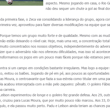
aspecto. Mesmo jogando em casa, o Rio G
não deu sequer um chute a gol ao final do
 da primeira fase, o Zeca vai consolidando a liderança do grupo, agora c
primeira vez, aproveitou para fazer diversas modificações na equipe que sa
. Porque temos um grupo muito forte e de qualidade. Mesmo com as mud
ão estão deixando o nível cair. Hoje, mais uma vez, a concentração total
os muito concentrados nos nossos objetivos, independentemente do advers
zer que o adversário não nos ofereceu dificuldades, mas isso só acontece
ransformamos os jogos em um pouco mais fáceis porque não estamos per
ontra si um campo em condições bastante irregulares. Mas logo a equipe 
o, evitou os balões. Jogando de pé em pé, aos poucos as oportunidades
as Moura, o centroavante que fazia a sua estreia como titular em uma pa
 bola acabou interceptada com a mão pelo zagueiro: pênalti. O goleiro Fáb
a carreira.
Leilson experimentou de longe e o goleiro fez grande defesa. Aos 29, out
ce, cruzou para Lucas Moura, que por muito pouco não marcou. Aos 33, E
ulo, e ela passou muito perto. Padu e Leilson ainda teriam as chances pa