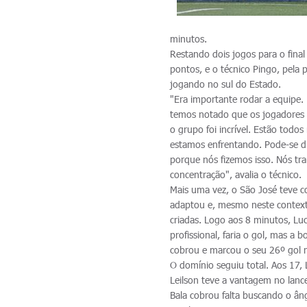
minutos.
Restando dois jogos para o final
pontos, e o técnico Pingo, pela 
jogando no sul do Estado.
"Era importante rodar a equipe
temos notado que os jogadores n
o grupo foi incrível. Estão tod
estamos enfrentando. Pode-se di
porque nós fizemos isso. Nós t
concentração", avalia o técnico.
Mais uma vez, o São José teve c
adaptou e, mesmo neste context
criadas. Logo aos 8 minutos, Luc
profissional, faria o gol, mas a
cobrou e marcou o seu 26º gol n
O domínio seguiu total. Aos 17, 
Leilson teve a vantagem no lan
Bala cobrou falta buscando o âng