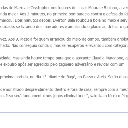
radas de Mazola e Crystopher nos lugares de Lucas Moura e Fabiano, a ve
nda maior. Aos 3 minutos, no primeiro bombardeio contra a defesa do R
marcou. Dois minutos depois, Everton Bala roubou a bola no meio e serv
locidade, se livrando dos marcadores e ampliando o placar ao driblar o go
a vez. Aos 9, Mazola foi quem arrancou do meio de campo, também driblo
amado. Não conseguiu concluir, mas se recuperou e levantou com categori
ensidade. Mas ainda houve tempo para que o atacante Cláudio Maradona, q
 expulso após ser agredido pelo zagueiro adversário e revidar com um
 próxima partida, no dia 13, diante do Bagé, no Passo d'Areia. Serão duas
s demonstrado desprendimento dentro e fora de casa, sempre com a me
 Isso será fundamental nos jogos eliminatórios", valoriza o técnico Pin