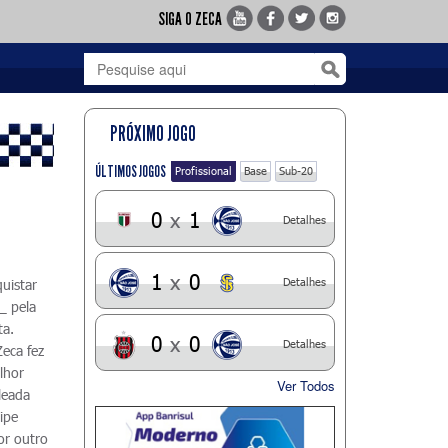
SIGA O ZECA
PRÓXIMO JOGO
ÚLTIMOS JOGOS
Profissional
Base
Sub-20
0
x
1
Detalhes
1
x
0
Detalhes
uistar
_ pela
ta.
0
x
0
Detalhes
Zeca fez
lhor
Ver Todos
leada
uipe
or outro