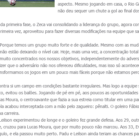
aspecto. Mesmo jogando em casa, o Rio G
não deu sequer um chute a gol ao final do
 da primeira fase, o Zeca vai consolidando a liderança do grupo, agora c
primeira vez, aproveitou para fazer diversas modificações na equipe que sa
. Porque temos um grupo muito forte e de qualidade. Mesmo com as mud
ão estão deixando o nível cair. Hoje, mais uma vez, a concentração total
os muito concentrados nos nossos objetivos, independentemente do advers
zer que o adversário não nos ofereceu dificuldades, mas isso só acontece
ransformamos os jogos em um pouco mais fáceis porque não estamos per
ontra si um campo em condições bastante irregulares. Mas logo a equipe 
o, evitou os balões. Jogando de pé em pé, aos poucos as oportunidades
as Moura, o centroavante que fazia a sua estreia como titular em uma pa
 bola acabou interceptada com a mão pelo zagueiro: pênalti. O goleiro Fáb
a carreira.
Leilson experimentou de longe e o goleiro fez grande defesa. Aos 29, out
ce, cruzou para Lucas Moura, que por muito pouco não marcou. Aos 33, E
ulo, e ela passou muito perto. Padu e Leilson ainda teriam as chances pa