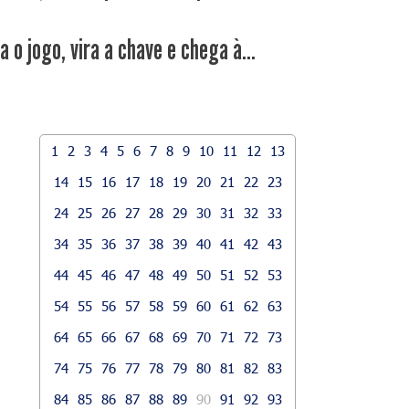
a o jogo, vira a chave e chega à...
1
2
3
4
5
6
7
8
9
10
11
12
13
14
15
16
17
18
19
20
21
22
23
24
25
26
27
28
29
30
31
32
33
34
35
36
37
38
39
40
41
42
43
44
45
46
47
48
49
50
51
52
53
54
55
56
57
58
59
60
61
62
63
64
65
66
67
68
69
70
71
72
73
74
75
76
77
78
79
80
81
82
83
84
85
86
87
88
89
90
91
92
93