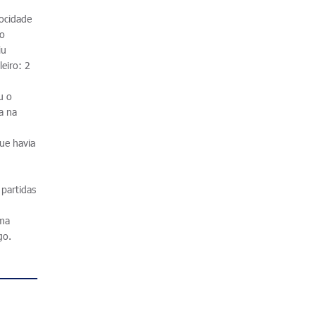
locidade
io
iu
leiro: 2
u o
a na
ue havia
 partidas
sma
go.