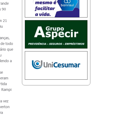
rande
s 90
om 21
iu
anças,
 de todo
ário que
u
dendo a
se
 eram
rtida
io Rampi
ra vez
verton
ra