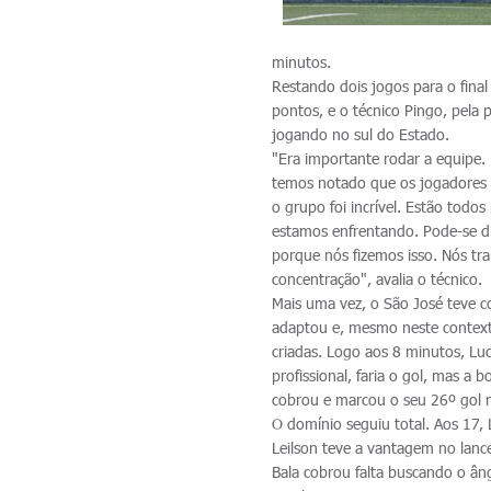
minutos.
Restando dois jogos para o final
pontos, e o técnico Pingo, pela 
jogando no sul do Estado.
"Era importante rodar a equipe
temos notado que os jogadores n
o grupo foi incrível. Estão tod
estamos enfrentando. Pode-se di
porque nós fizemos isso. Nós t
concentração", avalia o técnico.
Mais uma vez, o São José teve c
adaptou e, mesmo neste context
criadas. Logo aos 8 minutos, Luc
profissional, faria o gol, mas a
cobrou e marcou o seu 26º gol n
O domínio seguiu total. Aos 17, 
Leilson teve a vantagem no lan
Bala cobrou falta buscando o âng