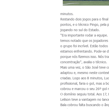
minutos.
Restando dois jogos para o final
pontos, e o técnico Pingo, pela 
jogando no sul do Estado.
"Era importante rodar a equipe
temos notado que os jogadores n
o grupo foi incrível. Estão tod
estamos enfrentando. Pode-se di
porque nós fizemos isso. Nós t
concentração", avalia o técnico.
Mais uma vez, o São José teve c
adaptou e, mesmo neste context
criadas. Logo aos 8 minutos, Luc
profissional, faria o gol, mas a
cobrou e marcou o seu 26º gol n
O domínio seguiu total. Aos 17, 
Leilson teve a vantagem no lan
Bala cobrou falta buscando o âng