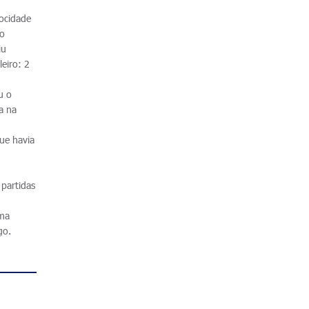
locidade
io
iu
leiro: 2
u o
a na
ue havia
 partidas
sma
go.