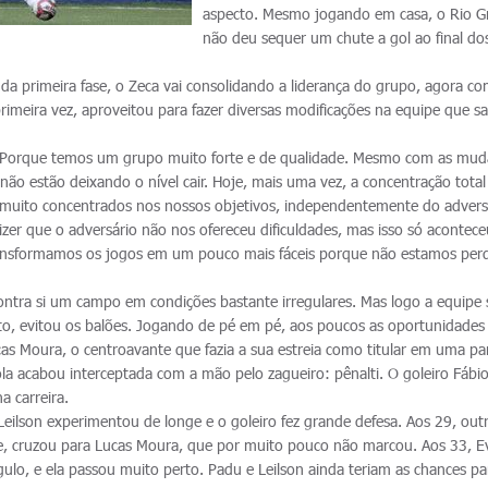
aspecto. Mesmo jogando em casa, o Rio G
não deu sequer um chute a gol ao final do
 da primeira fase, o Zeca vai consolidando a liderança do grupo, agora c
primeira vez, aproveitou para fazer diversas modificações na equipe que sa
. Porque temos um grupo muito forte e de qualidade. Mesmo com as mud
ão estão deixando o nível cair. Hoje, mais uma vez, a concentração total
os muito concentrados nos nossos objetivos, independentemente do advers
zer que o adversário não nos ofereceu dificuldades, mas isso só acontece
ransformamos os jogos em um pouco mais fáceis porque não estamos per
ontra si um campo em condições bastante irregulares. Mas logo a equipe 
o, evitou os balões. Jogando de pé em pé, aos poucos as oportunidades
as Moura, o centroavante que fazia a sua estreia como titular em uma pa
 bola acabou interceptada com a mão pelo zagueiro: pênalti. O goleiro Fáb
a carreira.
Leilson experimentou de longe e o goleiro fez grande defesa. Aos 29, out
ce, cruzou para Lucas Moura, que por muito pouco não marcou. Aos 33, E
ulo, e ela passou muito perto. Padu e Leilson ainda teriam as chances pa