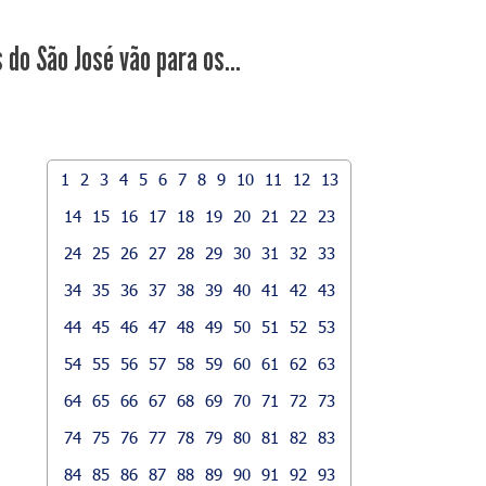
 do São José vão para os...
1
2
3
4
5
6
7
8
9
10
11
12
13
14
15
16
17
18
19
20
21
22
23
24
25
26
27
28
29
30
31
32
33
34
35
36
37
38
39
40
41
42
43
44
45
46
47
48
49
50
51
52
53
54
55
56
57
58
59
60
61
62
63
64
65
66
67
68
69
70
71
72
73
74
75
76
77
78
79
80
81
82
83
84
85
86
87
88
89
90
91
92
93