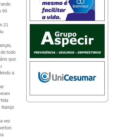
rande
s 90
om 21
iu
anças,
 de todo
ário que
u
dendo a
se
 eram
rtida
io Rampi
ra vez
verton
ra