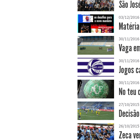
São Jos
03/12/2016
Matéria
30/11/2016
Vaga em
30/11/2016
Jogos c
30/11/2016
No teu 
27/10/2015
Decisão
26/10/2015
Zeca ven