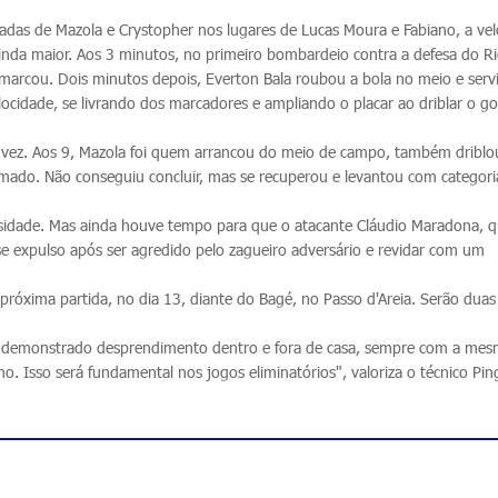
radas de Mazola e Crystopher nos lugares de Lucas Moura e Fabiano, a ve
nda maior. Aos 3 minutos, no primeiro bombardeio contra a defesa do R
marcou. Dois minutos depois, Everton Bala roubou a bola no meio e serv
locidade, se livrando dos marcadores e ampliando o placar ao driblar o go
a vez. Aos 9, Mazola foi quem arrancou do meio de campo, também driblo
amado. Não conseguiu concluir, mas se recuperou e levantou com categori
ensidade. Mas ainda houve tempo para que o atacante Cláudio Maradona, q
 expulso após ser agredido pelo zagueiro adversário e revidar com um
 próxima partida, no dia 13, diante do Bagé, no Passo d'Areia. Serão duas
s demonstrado desprendimento dentro e fora de casa, sempre com a me
 Isso será fundamental nos jogos eliminatórios", valoriza o técnico Pin