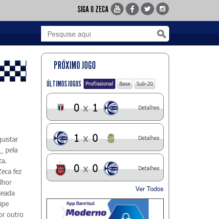
SIGA O ZECA
PRÓXIMO JOGO
ÚLTIMOS JOGOS
Profissional
Base
Sub-20
0
x
1
Detalhes
1
x
0
Detalhes
uistar
_ pela
ta.
0
x
0
Detalhes
Zeca fez
lhor
Ver Todos
leada
uipe
or outro