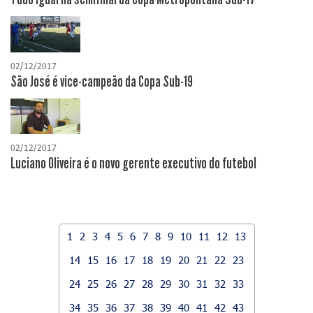
02/12/2017
São José é vice-campeão da Copa Sub-19
02/12/2017
Luciano Oliveira é o novo gerente executivo do futebol
1
2
3
4
5
6
7
8
9
10
11
12
13
14
15
16
17
18
19
20
21
22
23
24
25
26
27
28
29
30
31
32
33
34
35
36
37
38
39
40
41
42
43