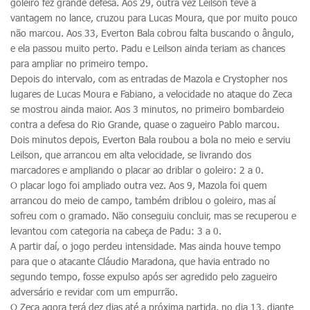
goleiro fez grande defesa. Aos 29, outra vez Leilson teve a
vantagem no lance, cruzou para Lucas Moura, que por muito pouco
não marcou. Aos 33, Everton Bala cobrou falta buscando o ângulo,
e ela passou muito perto. Padu e Leilson ainda teriam as chances
para ampliar no primeiro tempo.
Depois do intervalo, com as entradas de Mazola e Crystopher nos
lugares de Lucas Moura e Fabiano, a velocidade no ataque do Zeca
se mostrou ainda maior. Aos 3 minutos, no primeiro bombardeio
contra a defesa do Rio Grande, quase o zagueiro Pablo marcou.
Dois minutos depois, Everton Bala roubou a bola no meio e serviu
Leilson, que arrancou em alta velocidade, se livrando dos
marcadores e ampliando o placar ao driblar o goleiro: 2 a 0.
O placar logo foi ampliado outra vez. Aos 9, Mazola foi quem
arrancou do meio de campo, também driblou o goleiro, mas aí
sofreu com o gramado. Não conseguiu concluir, mas se recuperou e
levantou com categoria na cabeça de Padu: 3 a 0.
A partir daí, o jogo perdeu intensidade. Mas ainda houve tempo
para que o atacante Cláudio Maradona, que havia entrado no
segundo tempo, fosse expulso após ser agredido pelo zagueiro
adversário e revidar com um empurrão.
O Zeca agora terá dez dias até a próxima partida, no dia 13, diante