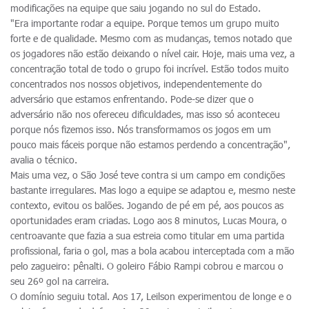
modificações na equipe que saiu jogando no sul do Estado.
"Era importante rodar a equipe. Porque temos um grupo muito
forte e de qualidade. Mesmo com as mudanças, temos notado que
os jogadores não estão deixando o nível cair. Hoje, mais uma vez, a
concentração total de todo o grupo foi incrível. Estão todos muito
concentrados nos nossos objetivos, independentemente do
adversário que estamos enfrentando. Pode-se dizer que o
adversário não nos ofereceu dificuldades, mas isso só aconteceu
porque nós fizemos isso. Nós transformamos os jogos em um
pouco mais fáceis porque não estamos perdendo a concentração",
avalia o técnico.
Mais uma vez, o São José teve contra si um campo em condições
bastante irregulares. Mas logo a equipe se adaptou e, mesmo neste
contexto, evitou os balões. Jogando de pé em pé, aos poucos as
oportunidades eram criadas. Logo aos 8 minutos, Lucas Moura, o
centroavante que fazia a sua estreia como titular em uma partida
profissional, faria o gol, mas a bola acabou interceptada com a mão
pelo zagueiro: pênalti. O goleiro Fábio Rampi cobrou e marcou o
seu 26º gol na carreira.
O domínio seguiu total. Aos 17, Leilson experimentou de longe e o