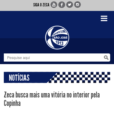
SIGA O ZECA
Toggle
navigati
NOTÍCIAS
Zeca busca mais uma vitória no interior pela
Copinha