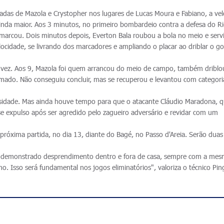
radas de Mazola e Crystopher nos lugares de Lucas Moura e Fabiano, a ve
nda maior. Aos 3 minutos, no primeiro bombardeio contra a defesa do R
marcou. Dois minutos depois, Everton Bala roubou a bola no meio e serv
locidade, se livrando dos marcadores e ampliando o placar ao driblar o go
a vez. Aos 9, Mazola foi quem arrancou do meio de campo, também driblo
amado. Não conseguiu concluir, mas se recuperou e levantou com categori
ensidade. Mas ainda houve tempo para que o atacante Cláudio Maradona, q
 expulso após ser agredido pelo zagueiro adversário e revidar com um
 próxima partida, no dia 13, diante do Bagé, no Passo d'Areia. Serão duas
s demonstrado desprendimento dentro e fora de casa, sempre com a me
 Isso será fundamental nos jogos eliminatórios", valoriza o técnico Pin