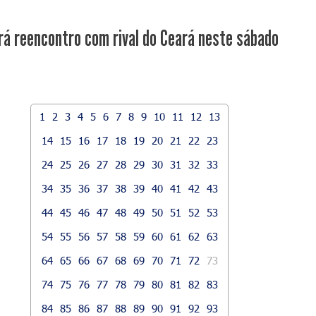
rá reencontro com rival do Ceará neste sábado
1
2
3
4
5
6
7
8
9
10
11
12
13
14
15
16
17
18
19
20
21
22
23
24
25
26
27
28
29
30
31
32
33
34
35
36
37
38
39
40
41
42
43
44
45
46
47
48
49
50
51
52
53
54
55
56
57
58
59
60
61
62
63
64
65
66
67
68
69
70
71
72
73
74
75
76
77
78
79
80
81
82
83
84
85
86
87
88
89
90
91
92
93