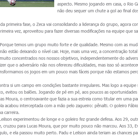
aspecto. Mesmo jogando em casa, o Rio G
não deu sequer um chute a gol ao final do
 da primeira fase, o Zeca vai consolidando a liderança do grupo, agora c
primeira vez, aproveitou para fazer diversas modificações na equipe que sa
. Porque temos um grupo muito forte e de qualidade. Mesmo com as mud
ão estão deixando o nível cair. Hoje, mais uma vez, a concentração total
os muito concentrados nos nossos objetivos, independentemente do advers
zer que o adversário não nos ofereceu dificuldades, mas isso só acontece
ransformamos os jogos em um pouco mais fáceis porque não estamos per
ontra si um campo em condições bastante irregulares. Mas logo a equipe 
o, evitou os balões. Jogando de pé em pé, aos poucos as oportunidades
as Moura, o centroavante que fazia a sua estreia como titular em uma pa
 bola acabou interceptada com a mão pelo zagueiro: pênalti. O goleiro Fáb
a carreira.
Leilson experimentou de longe e o goleiro fez grande defesa. Aos 29, out
ce, cruzou para Lucas Moura, que por muito pouco não marcou. Aos 33, E
ulo, e ela passou muito perto. Padu e Leilson ainda teriam as chances pa