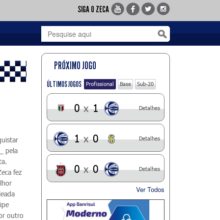
SIGA O ZECA
PRÓXIMO JOGO
ÚLTIMOS JOGOS
Profissional
Base
Sub-20
0
x
1
Detalhes
1
x
0
Detalhes
uistar
_ pela
ta.
0
x
0
Detalhes
Zeca fez
lhor
Ver Todos
leada
uipe
or outro