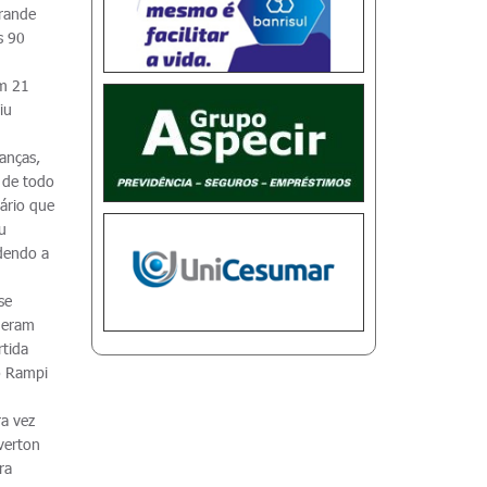
rande
s 90
om 21
iu
anças,
 de todo
ário que
u
dendo a
se
 eram
rtida
io Rampi
ra vez
verton
ra