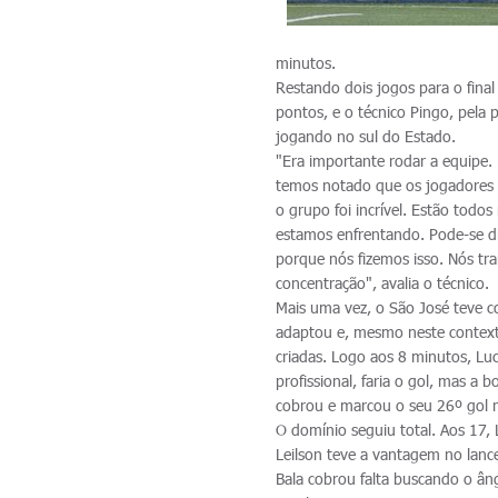
minutos.
Restando dois jogos para o final
pontos, e o técnico Pingo, pela 
jogando no sul do Estado.
"Era importante rodar a equipe
temos notado que os jogadores n
o grupo foi incrível. Estão tod
estamos enfrentando. Pode-se di
porque nós fizemos isso. Nós t
concentração", avalia o técnico.
Mais uma vez, o São José teve c
adaptou e, mesmo neste context
criadas. Logo aos 8 minutos, Luc
profissional, faria o gol, mas a
cobrou e marcou o seu 26º gol n
O domínio seguiu total. Aos 17, 
Leilson teve a vantagem no lan
Bala cobrou falta buscando o âng