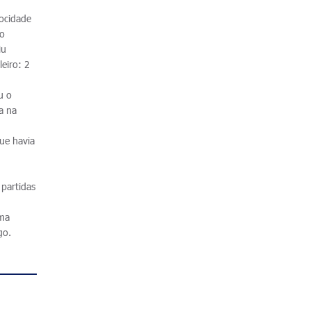
locidade
io
iu
leiro: 2
u o
a na
ue havia
 partidas
sma
go.