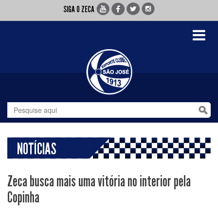
SIGA O ZECA
Toggle
navigati
NOTÍCIAS
Zeca busca mais uma vitória no interior pela
Copinha