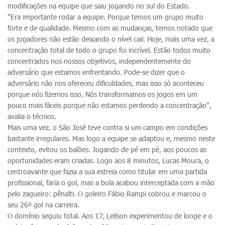
modificações na equipe que saiu jogando no sul do Estado.
"Era importante rodar a equipe. Porque temos um grupo muito
forte e de qualidade. Mesmo com as mudanças, temos notado que
os jogadores não estão deixando o nível cair. Hoje, mais uma vez, a
concentração total de todo o grupo foi incrível. Estão todos muito
concentrados nos nossos objetivos, independentemente do
adversário que estamos enfrentando. Pode-se dizer que o
adversário não nos ofereceu dificuldades, mas isso só aconteceu
porque nós fizemos isso. Nós transformamos os jogos em um
pouco mais fáceis porque não estamos perdendo a concentração",
avalia o técnico.
Mais uma vez, o São José teve contra si um campo em condições
bastante irregulares. Mas logo a equipe se adaptou e, mesmo neste
contexto, evitou os balões. Jogando de pé em pé, aos poucos as
oportunidades eram criadas. Logo aos 8 minutos, Lucas Moura, o
centroavante que fazia a sua estreia como titular em uma partida
profissional, faria o gol, mas a bola acabou interceptada com a mão
pelo zagueiro: pênalti. O goleiro Fábio Rampi cobrou e marcou o
seu 26º gol na carreira.
O domínio seguiu total. Aos 17, Leilson experimentou de longe e o