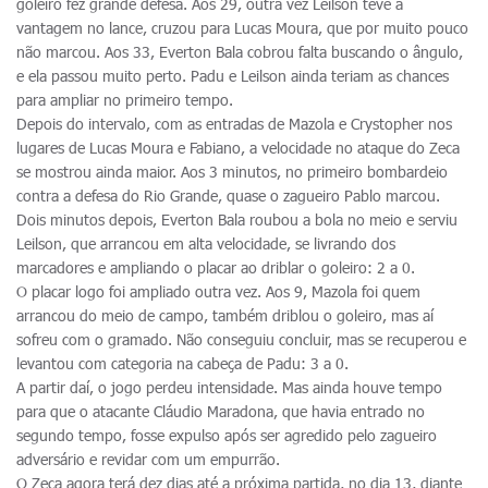
goleiro fez grande defesa. Aos 29, outra vez Leilson teve a
vantagem no lance, cruzou para Lucas Moura, que por muito pouco
não marcou. Aos 33, Everton Bala cobrou falta buscando o ângulo,
e ela passou muito perto. Padu e Leilson ainda teriam as chances
para ampliar no primeiro tempo.
Depois do intervalo, com as entradas de Mazola e Crystopher nos
lugares de Lucas Moura e Fabiano, a velocidade no ataque do Zeca
se mostrou ainda maior. Aos 3 minutos, no primeiro bombardeio
contra a defesa do Rio Grande, quase o zagueiro Pablo marcou.
Dois minutos depois, Everton Bala roubou a bola no meio e serviu
Leilson, que arrancou em alta velocidade, se livrando dos
marcadores e ampliando o placar ao driblar o goleiro: 2 a 0.
O placar logo foi ampliado outra vez. Aos 9, Mazola foi quem
arrancou do meio de campo, também driblou o goleiro, mas aí
sofreu com o gramado. Não conseguiu concluir, mas se recuperou e
levantou com categoria na cabeça de Padu: 3 a 0.
A partir daí, o jogo perdeu intensidade. Mas ainda houve tempo
para que o atacante Cláudio Maradona, que havia entrado no
segundo tempo, fosse expulso após ser agredido pelo zagueiro
adversário e revidar com um empurrão.
O Zeca agora terá dez dias até a próxima partida, no dia 13, diante