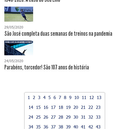
29/05/2020
São José completa duas semanas de treinos na pandemia
24/05/2020
Parabéns, torcedor! São 107 anos de história
1
2
3
4
5
6
7
8
9
10
11
12
13
14
15
16
17
18
19
20
21
22
23
24
25
26
27
28
29
30
31
32
33
34
35
36
37
38
39
40
41
42
43