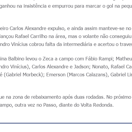
ganhou na insistência e empurrou para marcar o gol na peq
ueiro Carlos Alexandre expulso, e ainda assim manteve-se n
lançou Rafael Carrilho na área, mas o volante não conseguiu
ndro Vinícius cobrou falta da intermediária e acertou o trave
China Balbino levou o Zeca a campo com Fábio Rampi; Mathe
dro Vinícius), Carlos Alexandre e Jadson; Nonato, Rafael Car
é (Gabriel Morbeck); Emerson (Marcos Calazans), Gabriel L
ue na zona de rebaixamento após duas rodadas. No próximo
campo, outra vez no Passo, diante do Volta Redonda.