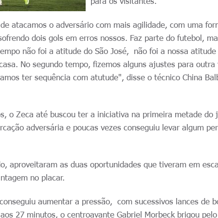
para os visitantes.
 de atacamos o adversário com mais agilidade, com uma fo
ofrendo dois gols em erros nossos. Faz parte do futebol, ma
tempo não foi a atitude do São José, não foi a nossa atitude
asa. No segundo tempo, fizemos alguns ajustes para outra
amos ter sequência com atutude", disse o técnico China Bal
s, o Zeca até buscou ter a iniciativa na primeira metade do 
rcação adversária e poucas vezes conseguiu levar algum per
lado, aproveitaram as duas oportunidades que tiveram em esc
antagem no placar.
conseguiu aumentar a pressão, com sucessivos lances de b
 aos 27 minutos, o centroavante Gabriel Morbeck brigou pelo