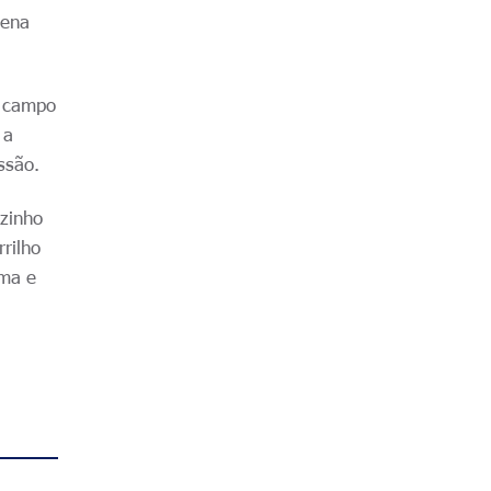
uena
o campo
 a
ssão.
uzinho
rilho
ima e