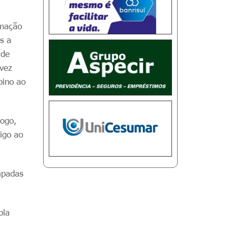
rmação
s a
 de
 vez
bino ao
jogo,
igo ao
apadas
ola