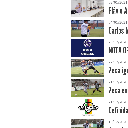
05/01/2021
Flávio 
04/01/2021
Carlos 
28/12/2020
NOTA OF
22/12/2020
Zeca ig
21/12/2020
Zeca em
21/12/2020
Definid
19/12/2020