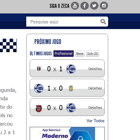
SIGA O ZECA
PRÓXIMO JOGO
ÚLTIMOS JOGOS
Profissional
Base
Sub-20
0
x
1
Detalhes
1
x
0
Detalhes
egunda,
unda
nte do
0
x
0
Detalhes
ols no
Ver Todos
marcou
u 2 a 1