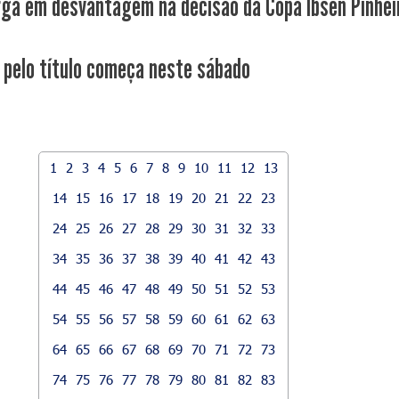
rga em desvantagem na decisão da Copa Ibsen Pinhei
 pelo título começa neste sábado
1
2
3
4
5
6
7
8
9
10
11
12
13
14
15
16
17
18
19
20
21
22
23
24
25
26
27
28
29
30
31
32
33
34
35
36
37
38
39
40
41
42
43
44
45
46
47
48
49
50
51
52
53
54
55
56
57
58
59
60
61
62
63
64
65
66
67
68
69
70
71
72
73
74
75
76
77
78
79
80
81
82
83