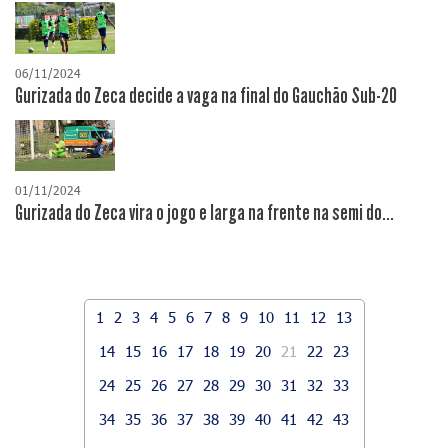
06/11/2024
Gurizada do Zeca decide a vaga na final do Gauchão Sub-20
01/11/2024
Gurizada do Zeca vira o jogo e larga na frente na semi do...
1
2
3
4
5
6
7
8
9
10
11
12
13
14
15
16
17
18
19
20
21
22
23
24
25
26
27
28
29
30
31
32
33
34
35
36
37
38
39
40
41
42
43