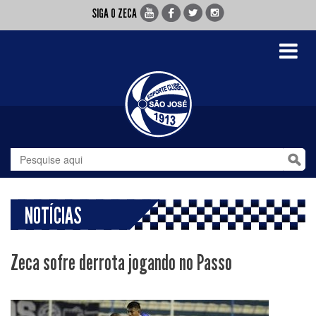
SIGA O ZECA
Toggle
navigati
NOTÍCIAS
Zeca sofre derrota jogando no Passo