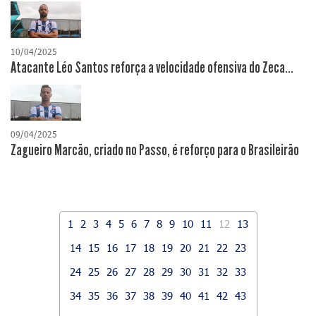
10/04/2025
Atacante Léo Santos reforça a velocidade ofensiva do Zeca...
09/04/2025
Zagueiro Marcão, criado no Passo, é reforço para o Brasileirão
1
2
3
4
5
6
7
8
9
10
11
12
13
14
15
16
17
18
19
20
21
22
23
24
25
26
27
28
29
30
31
32
33
34
35
36
37
38
39
40
41
42
43