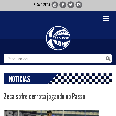
SIGA O ZECA
Toggle
navigati
NOTÍCIAS
Zeca sofre derrota jogando no Passo