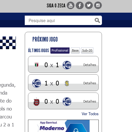
SIGA O ZECA
PRÓXIMO JOGO
ÚLTIMOS JOGOS
Profissional
Base
Sub-20
0
x
1
Detalhes
1
x
0
Detalhes
egunda,
unda
nte do
0
x
0
Detalhes
ols no
Ver Todos
marcou
u 2 a 1