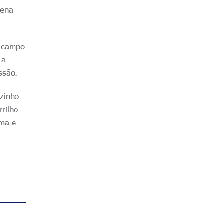
uena
o campo
 a
ssão.
uzinho
rilho
ima e