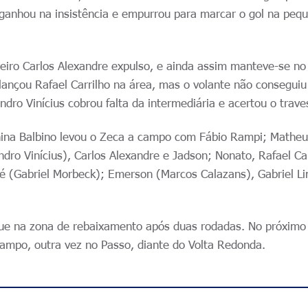
ganhou na insistência e empurrou para marcar o gol na peq
ueiro Carlos Alexandre expulso, e ainda assim manteve-se n
lançou Rafael Carrilho na área, mas o volante não conseguiu
ndro Vinícius cobrou falta da intermediária e acertou o trave
China Balbino levou o Zeca a campo com Fábio Rampi; Mathe
dro Vinícius), Carlos Alexandre e Jadson; Nonato, Rafael Car
é (Gabriel Morbeck); Emerson (Marcos Calazans), Gabriel L
ue na zona de rebaixamento após duas rodadas. No próximo
campo, outra vez no Passo, diante do Volta Redonda.