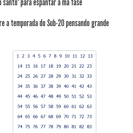
o santo" para espantar a má fase
re a temporada do Sub-20 pensando grande
1
2
3
4
5
6
7
8
9
10
11
12
13
14
15
16
17
18
19
20
21
22
23
24
25
26
27
28
29
30
31
32
33
34
35
36
37
38
39
40
41
42
43
44
45
46
47
48
49
50
51
52
53
54
55
56
57
58
59
60
61
62
63
64
65
66
67
68
69
70
71
72
73
74
75
76
77
78
79
80
81
82
83