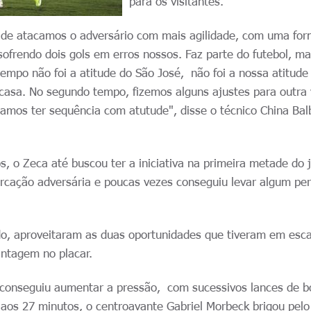
para os visitantes.
 de atacamos o adversário com mais agilidade, com uma fo
ofrendo dois gols em erros nossos. Faz parte do futebol, ma
tempo não foi a atitude do São José, não foi a nossa atitude
asa. No segundo tempo, fizemos alguns ajustes para outra
amos ter sequência com atutude", disse o técnico China Bal
s, o Zeca até buscou ter a iniciativa na primeira metade do 
rcação adversária e poucas vezes conseguiu levar algum per
lado, aproveitaram as duas oportunidades que tiveram em esc
antagem no placar.
conseguiu aumentar a pressão, com sucessivos lances de b
 aos 27 minutos, o centroavante Gabriel Morbeck brigou pelo