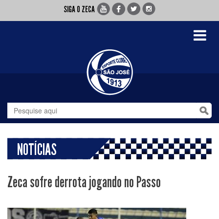
SIGA O ZECA
Toggle
navigati
NOTÍCIAS
Zeca sofre derrota jogando no Passo