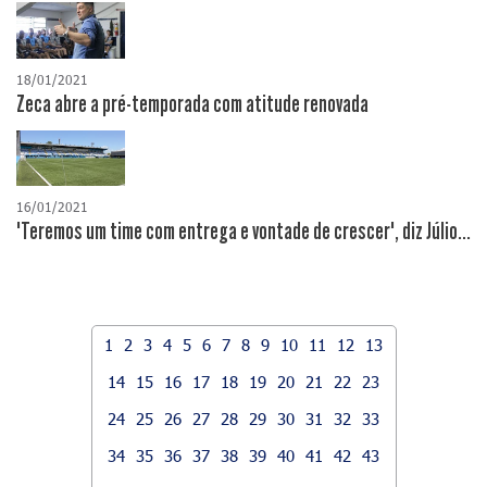
18/01/2021
Zeca abre a pré-temporada com atitude renovada
16/01/2021
"Teremos um time com entrega e vontade de crescer", diz Júlio...
1
2
3
4
5
6
7
8
9
10
11
12
13
14
15
16
17
18
19
20
21
22
23
24
25
26
27
28
29
30
31
32
33
34
35
36
37
38
39
40
41
42
43