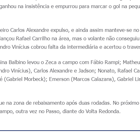
ganhou na insistência e empurrou para marcar o gol na peq
ueiro Carlos Alexandre expulso, e ainda assim manteve-se n
lançou Rafael Carrilho na área, mas o volante não conseguiu
ndro Vinícius cobrou falta da intermediária e acertou o trave
China Balbino levou o Zeca a campo com Fábio Rampi; Mathe
dro Vinícius), Carlos Alexandre e Jadson; Nonato, Rafael Car
é (Gabriel Morbeck); Emerson (Marcos Calazans), Gabriel L
ue na zona de rebaixamento após duas rodadas. No próximo
campo, outra vez no Passo, diante do Volta Redonda.