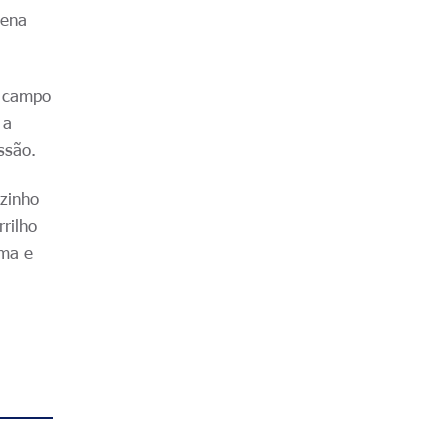
uena
o campo
 a
ssão.
uzinho
rilho
ima e