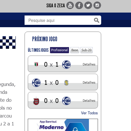
SIGA O ZECA
PRÓXIMO JOGO
ÚLTIMOS JOGOS
Profissional
Base
Sub-20
0
x
1
Detalhes
1
x
0
Detalhes
egunda,
unda
nte do
0
x
0
Detalhes
ols no
Ver Todos
marcou
u 2 a 1