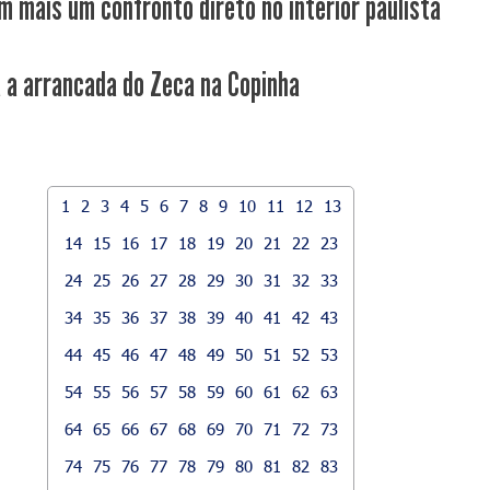
m mais um confronto direto no interior paulista
a a arrancada do Zeca na Copinha
1
2
3
4
5
6
7
8
9
10
11
12
13
14
15
16
17
18
19
20
21
22
23
24
25
26
27
28
29
30
31
32
33
34
35
36
37
38
39
40
41
42
43
44
45
46
47
48
49
50
51
52
53
54
55
56
57
58
59
60
61
62
63
64
65
66
67
68
69
70
71
72
73
74
75
76
77
78
79
80
81
82
83