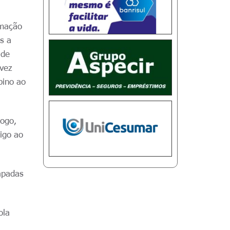
rmação
s a
 de
 vez
bino ao
jogo,
igo ao
apadas
ola