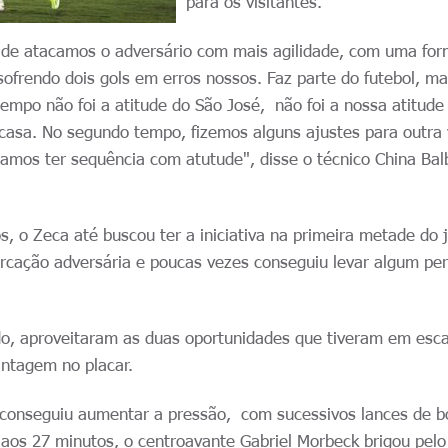
para os visitantes.
 de atacamos o adversário com mais agilidade, com uma fo
ofrendo dois gols em erros nossos. Faz parte do futebol, ma
tempo não foi a atitude do São José, não foi a nossa atitude
asa. No segundo tempo, fizemos alguns ajustes para outra
amos ter sequência com atutude", disse o técnico China Bal
s, o Zeca até buscou ter a iniciativa na primeira metade do 
rcação adversária e poucas vezes conseguiu levar algum per
lado, aproveitaram as duas oportunidades que tiveram em esc
antagem no placar.
conseguiu aumentar a pressão, com sucessivos lances de b
 aos 27 minutos, o centroavante Gabriel Morbeck brigou pelo