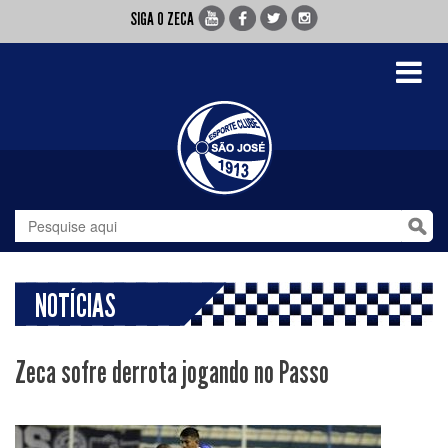
SIGA O ZECA
Toggle
navigati
NOTÍCIAS
Zeca sofre derrota jogando no Passo