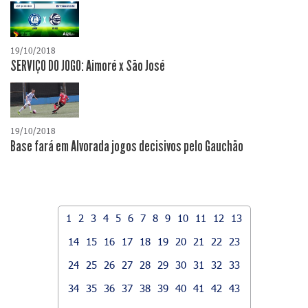
19/10/2018
SERVIÇO DO JOGO: Aimoré x São José
19/10/2018
Base fará em Alvorada jogos decisivos pelo Gauchão
1
2
3
4
5
6
7
8
9
10
11
12
13
14
15
16
17
18
19
20
21
22
23
24
25
26
27
28
29
30
31
32
33
34
35
36
37
38
39
40
41
42
43