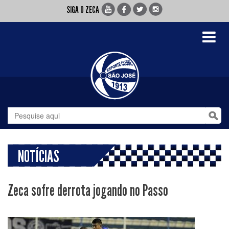
SIGA O ZECA
Toggle
navigati
NOTÍCIAS
Zeca sofre derrota jogando no Passo