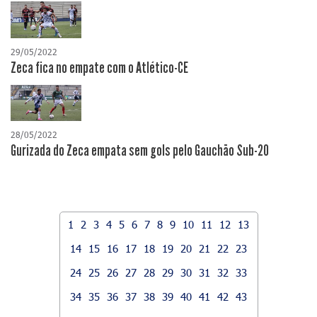
29/05/2022
Zeca fica no empate com o Atlético-CE
28/05/2022
Gurizada do Zeca empata sem gols pelo Gauchão Sub-20
1
2
3
4
5
6
7
8
9
10
11
12
13
14
15
16
17
18
19
20
21
22
23
24
25
26
27
28
29
30
31
32
33
34
35
36
37
38
39
40
41
42
43