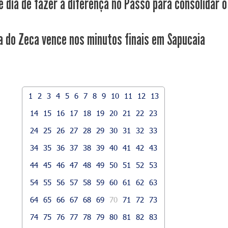
é dia de fazer a diferença no Passo para consolidar o
a do Zeca vence nos minutos finais em Sapucaia
1
2
3
4
5
6
7
8
9
10
11
12
13
14
15
16
17
18
19
20
21
22
23
24
25
26
27
28
29
30
31
32
33
34
35
36
37
38
39
40
41
42
43
44
45
46
47
48
49
50
51
52
53
54
55
56
57
58
59
60
61
62
63
64
65
66
67
68
69
70
71
72
73
74
75
76
77
78
79
80
81
82
83