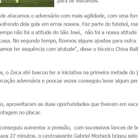
para os visitantes.
 de atacamos o adversário com mais agilidade, com uma fo
ofrendo dois gols em erros nossos. Faz parte do futebol, ma
tempo não foi a atitude do São José, não foi a nossa atitude
asa. No segundo tempo, fizemos alguns ajustes para outra
amos ter sequência com atutude", disse o técnico China Bal
s, o Zeca até buscou ter a iniciativa na primeira metade do 
rcação adversária e poucas vezes conseguiu levar algum per
lado, aproveitaram as duas oportunidades que tiveram em esc
antagem no placar.
conseguiu aumentar a pressão, com sucessivos lances de b
 aos 27 minutos, o centroavante Gabriel Morbeck brigou pelo