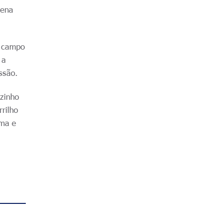
uena
o campo
 a
ssão.
uzinho
rilho
ima e