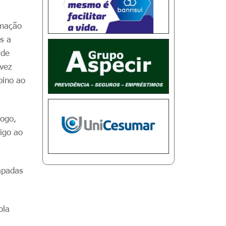
rmação
s a
 de
 vez
bino ao
jogo,
igo ao
apadas
ola