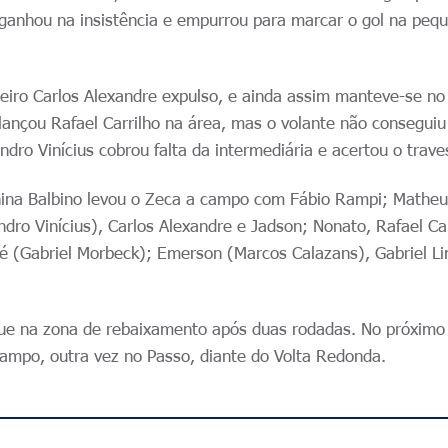
ganhou na insistência e empurrou para marcar o gol na peq
ueiro Carlos Alexandre expulso, e ainda assim manteve-se n
lançou Rafael Carrilho na área, mas o volante não conseguiu
ndro Vinícius cobrou falta da intermediária e acertou o trave
China Balbino levou o Zeca a campo com Fábio Rampi; Mathe
dro Vinícius), Carlos Alexandre e Jadson; Nonato, Rafael Car
é (Gabriel Morbeck); Emerson (Marcos Calazans), Gabriel L
ue na zona de rebaixamento após duas rodadas. No próximo
campo, outra vez no Passo, diante do Volta Redonda.