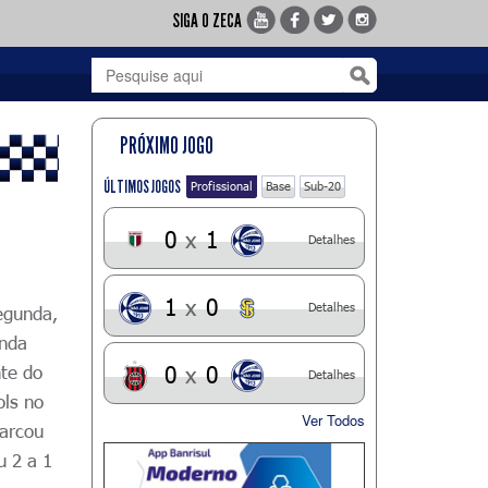
SIGA O ZECA
PRÓXIMO JOGO
ÚLTIMOS JOGOS
Profissional
Base
Sub-20
0
x
1
Detalhes
1
x
0
Detalhes
egunda,
unda
nte do
0
x
0
Detalhes
ols no
Ver Todos
marcou
u 2 a 1